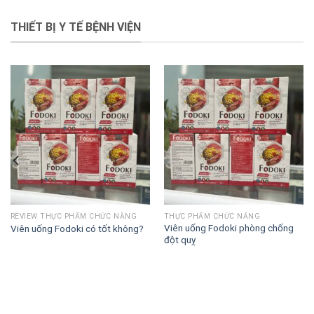
THIẾT BỊ Y TẾ BỆNH VIỆN
REVIEW THỰC PHẨM CHỨC NĂNG
THỰC PHẨM CHỨC NĂNG
Viên uống Fodoki phòng chống
Viên uống Fodoki có tốt không?
đột quỵ