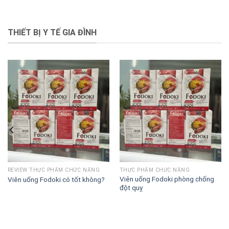
THIẾT BỊ Y TẾ GIA ĐÌNH
REVIEW THỰC PHẨM CHỨC NĂNG
THỰC PHẨM CHỨC NĂNG
Viên uống Fodoki phòng chống
Viên uống Fodoki có tốt không?
đột quỵ