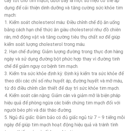
cây tốt cho tim mạch, dưới đây là một số mẹo có thể áp
dụng để cải thiện dinh dưỡng và tăng cường sức khỏe tim
mạch:
1. Kiểm soát cholesterol máu: Điều chỉnh chế độ ăn uống
bằng cách hạn chế thức ăn giàu cholesterol như đồ chiên
rán, mỡ động vật và tăng cường tiêu thụ chất xơ để giúp
kiểm soát lượng cholesterol trong máu.
2. Hạn chế đường: Giảm lượng đường trong thực đơn hàng
ngày và sử dụng đường bột phức hợp thay vì đường tinh
chế để giảm nguy cơ bệnh tim mạch.
3. Kiểm tra sức khỏe định kỳ: Định kỳ kiểm tra sức khỏe để
theo dõi các chỉ số như huyết áp, đường huyết và mỡ máu,
từ đó điều chỉnh cần thiết để duy trì sức khỏe tim mạch.
4. Kiểm soát cân nặng: Giảm cân và giảm mỡ là biện pháp
hiệu quả để phòng ngừa các biến chứng tim mạch đối với
người béo phì và đái tháo đường.
5. Ngủ đủ giấc: Đảm bảo có đủ giấc ngủ từ 7 – 9 tiếng mỗi
ngày để giúp tim mạch hoạt động hiệu quả và tránh tình