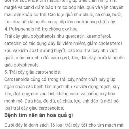
đối với sức khỏe tim mạch. Kali giúp điều chỉnh nhịp tim,
magiê và canxi đảm bảo tim co bóp hiệu quả và vận chuyển
máu đến khắp cơ thể. Các loại quả như chuối, cà chua, bưởi,
lựu, dưa hấu là nguồn cung cấp lớn các khoáng chất này.
4. Polyphenols hỗ trợ chống oxy hóa:
Trái cây giàu polyphenols như quercetin, kaempferol,
catechin có tác dụng đẩy lùi viêm nhiễm, giảm cholesterol
xấu và kiểm soát đường huyết. Các loại trái cây như việt
quất, mâm xôi, nho đỏ, cam quýt, táo, dâu dây, bưởi là nguồn
giàu polyphenols.
5. Trái cây giàu carotenoids:
Carotenoids cũng có trong trái cây, nhóm chất này giúp
ngăn chặn các bệnh tim mạch như xơ vữa động mạch, suy
tim, đột quỵ, nhờ vào tính kháng viêm và chống oxy hóa
mạnh mẽ. Dưa hấu, đu đủ, cà chua, lựu, anh đào là một số
loại trái cây giàu carotenoids.
Bệnh tim nên ăn hoa quả gì
Dưới đây là danh sách 16 loại trái cây tốt cho tim mạch mà