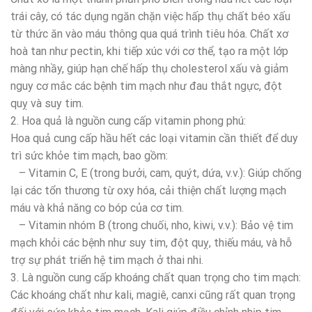
trái cây, có tác dụng ngăn chặn việc hấp thụ chất béo xấu
từ thức ăn vào máu thông qua quá trình tiêu hóa. Chất xơ
hoà tan như pectin, khi tiếp xúc với cơ thể, tạo ra một lớp
màng nhầy, giúp hạn chế hấp thụ cholesterol xấu và giảm
nguy cơ mắc các bệnh tim mạch như đau thắt ngực, đột
quỵ và suy tim.
2. Hoa quả là nguồn cung cấp vitamin phong phú:
Hoa quả cung cấp hầu hết các loại vitamin cần thiết để duy
trì sức khỏe tim mạch, bao gồm:
– Vitamin C, E (trong bưởi, cam, quýt, dứa, v.v.): Giúp chống
lại các tổn thương từ oxy hóa, cải thiện chất lượng mạch
máu và khả năng co bóp của cơ tim.
– Vitamin nhóm B (trong chuối, nho, kiwi, v.v.): Bảo vệ tim
mạch khỏi các bệnh như suy tim, đột quỵ, thiếu máu, và hỗ
trợ sự phát triển hệ tim mạch ở thai nhi.
3. Là nguồn cung cấp khoáng chất quan trọng cho tim mạch:
Các khoáng chất như kali, magiê, canxi cũng rất quan trọng