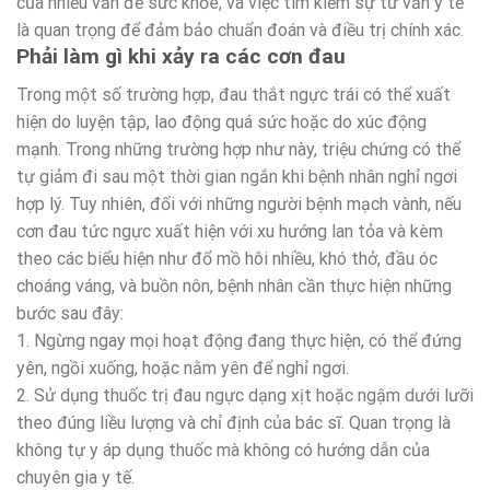
của nhiều vấn đề sức khỏe, và việc tìm kiếm sự tư vấn y tế
là quan trọng để đảm bảo chuẩn đoán và điều trị chính xác.
Phải làm gì khi xảy ra các cơn đau
Trong một số trường hợp, đau thắt ngực trái có thể xuất
hiện do luyện tập, lao động quá sức hoặc do xúc động
mạnh. Trong những trường hợp như này, triệu chứng có thể
tự giảm đi sau một thời gian ngắn khi bệnh nhân nghỉ ngơi
hợp lý. Tuy nhiên, đối với những người bệnh mạch vành, nếu
cơn đau tức ngực xuất hiện với xu hướng lan tỏa và kèm
theo các biểu hiện như đổ mồ hôi nhiều, khó thở, đầu óc
choáng váng, và buồn nôn, bệnh nhân cần thực hiện những
bước sau đây:
1. Ngừng ngay mọi hoạt động đang thực hiện, có thể đứng
yên, ngồi xuống, hoặc nằm yên để nghỉ ngơi.
2. Sử dụng thuốc trị đau ngực dạng xịt hoặc ngậm dưới lưỡi
theo đúng liều lượng và chỉ định của bác sĩ. Quan trọng là
không tự y áp dụng thuốc mà không có hướng dẫn của
chuyên gia y tế.