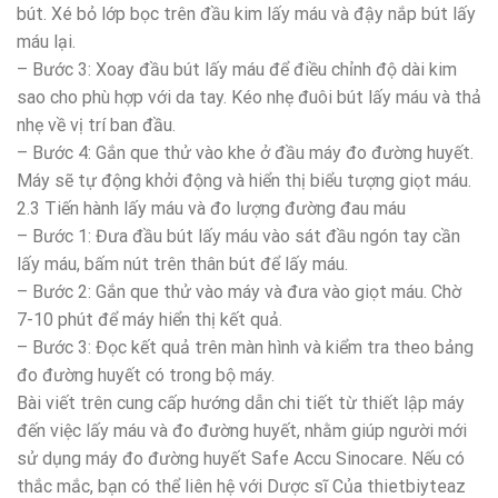
bút. Xé bỏ lớp bọc trên đầu kim lấy máu và đậy nắp bút lấy
máu lại.
– Bước 3: Xoay đầu bút lấy máu để điều chỉnh độ dài kim
sao cho phù hợp với da tay. Kéo nhẹ đuôi bút lấy máu và thả
nhẹ về vị trí ban đầu.
– Bước 4: Gắn que thử vào khe ở đầu máy đo đường huyết.
Máy sẽ tự động khởi động và hiển thị biểu tượng giọt máu.
2.3 Tiến hành lấy máu và đo lượng đường đau máu
– Bước 1: Đưa đầu bút lấy máu vào sát đầu ngón tay cần
lấy máu, bấm nút trên thân bút để lấy máu.
– Bước 2: Gắn que thử vào máy và đưa vào giọt máu. Chờ
7-10 phút để máy hiển thị kết quả.
– Bước 3: Đọc kết quả trên màn hình và kiểm tra theo bảng
đo đường huyết có trong bộ máy.
Bài viết trên cung cấp hướng dẫn chi tiết từ thiết lập máy
đến việc lấy máu và đo đường huyết, nhằm giúp người mới
sử dụng máy đo đường huyết Safe Accu Sinocare. Nếu có
thắc mắc, bạn có thể liên hệ với Dược sĩ Của thietbiyteaz