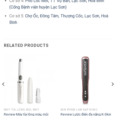
Cơ sở 4:
Phố Lốc Mới, TT Vụ Bản, Lạc Sơn, Hòa Bình
(Cổng Bệnh viện huyện Lạc Sơn)
Cơ sở 5:
Chợ Ốc, Đồng Tâm, Thượng Cốc, Lạc Sơn, Hoà
Bình
RELATED PRODUCTS
MÁY TỈA LÔNG MŨI, MÀY
SẢN PHẨM LÀM ĐẸP KHÁC
Review Máy tỉa lông mày, mũi
Review Lược điện đa năng K-Skin