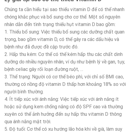
Chúng ta cần hiểu tại sao thiếu vitamin D để có thể nhanh
chóng khắc phục và bổ sung cho cơ thể. Một số nguyên
nhân dẫn đến tình trạng thiếu hụt vitamin D bao gồm:
1. Thiếu bổ sung: Việc thiếu bổ sung các dưỡng chất quan
trọng, bao gồm vitamin D, có thể gây ra các dấu hiệu và
bệnh như đã được đề cập trước đó.
2. Hấp thu kém: Cơ thể có thể kém hấp thu các chất dinh
dưỡng do nhiều nguyên nhân, ví dụ như bệnh lý về gan, tụy,
bệnh celiac gây rối loạn đường ruột, …
3. Thể trạng: Người có cơ thể béo phì, với chỉ số BMI cao,
thường có nồng độ vitamin D thấp hơn khoảng 18% so với
người bình thường.
4. Ít tiếp xúc với ánh nắng: Việc tiếp xúc với ánh nắng ít
hoặc sử dụng kem chống nắng có độ SPF cao và thường
xuyên có thể ảnh hưởng đến sự hấp thu vitamin D thông
qua ánh nắng mặt trời.
5. Độ tuổi: Cơ thể có xu hướng lão hóa khi về già, làm suy