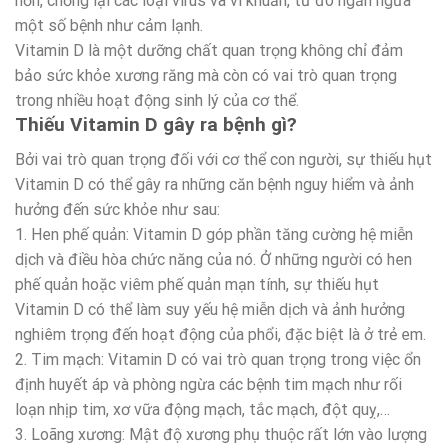
hơn, chống lại các loại virus và vi khuẩn, từ đó ngăn ngừa
một số bệnh như cảm lạnh.
Vitamin D là một dưỡng chất quan trọng không chỉ đảm
bảo sức khỏe xương răng mà còn có vai trò quan trọng
trong nhiều hoạt động sinh lý của cơ thể.
Thiếu Vitamin D gây ra bệnh gì?
Bởi vai trò quan trọng đối với cơ thể con người, sự thiếu hụt
Vitamin D có thể gây ra những căn bệnh nguy hiểm và ảnh
hưởng đến sức khỏe như sau:
1. Hen phế quản: Vitamin D góp phần tăng cường hệ miễn
dịch và điều hòa chức năng của nó. Ở những người có hen
phế quản hoặc viêm phế quản mạn tính, sự thiếu hụt
Vitamin D có thể làm suy yếu hệ miễn dịch và ảnh hưởng
nghiêm trọng đến hoạt động của phổi, đặc biệt là ở trẻ em.
2. Tim mạch: Vitamin D có vai trò quan trọng trong việc ổn
định huyết áp và phòng ngừa các bệnh tim mạch như rối
loạn nhịp tim, xơ vữa động mạch, tắc mạch, đột quỵ,…
3. Loãng xương: Mật độ xương phụ thuộc rất lớn vào lượng