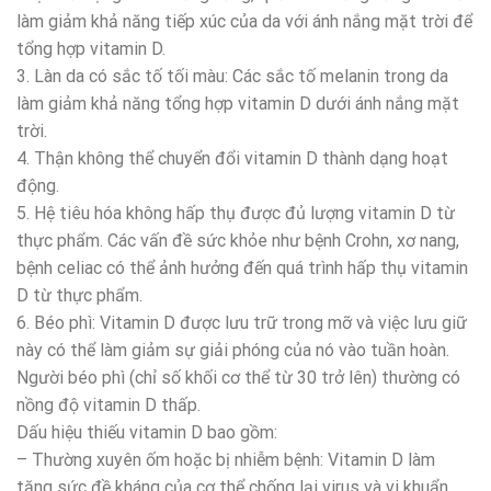
làm giảm khả năng tiếp xúc của da với ánh nắng mặt trời để
tổng hợp vitamin D.
3. Làn da có sắc tố tối màu: Các sắc tố melanin trong da
làm giảm khả năng tổng hợp vitamin D dưới ánh nắng mặt
trời.
4. Thận không thể chuyển đổi vitamin D thành dạng hoạt
động.
5. Hệ tiêu hóa không hấp thụ được đủ lượng vitamin D từ
thực phẩm. Các vấn đề sức khỏe như bệnh Crohn, xơ nang,
bệnh celiac có thể ảnh hưởng đến quá trình hấp thụ vitamin
D từ thực phẩm.
6. Béo phì: Vitamin D được lưu trữ trong mỡ và việc lưu giữ
này có thể làm giảm sự giải phóng của nó vào tuần hoàn.
Người béo phì (chỉ số khối cơ thể từ 30 trở lên) thường có
nồng độ vitamin D thấp.
Dấu hiệu thiếu vitamin D bao gồm:
– Thường xuyên ốm hoặc bị nhiễm bệnh: Vitamin D làm
tăng sức đề kháng của cơ thể chống lại virus và vi khuẩn.