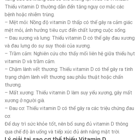
Thiếu vitamin D thường dẫn đến tăng nguy cơ mắc các
bệnh hoặc nhiễm trùng.
– Mệt mỏi: Nồng độ vitamin D thấp có thể gây ra cảm giác
mệt mỏi, ảnh hưởng tiêu cực đến chất lượng cuộc sống.
– Đau xương và lưng: Thiếu vitamin D có thể gây đau xương
và đau lưng do sự suy thoái của xương.
– Trầm cảm: Nghiên cứu cho thấy mối liên hệ giữa thiếu hụt
vitamin D và trầm cảm.
– Chậm lành vết thương: Thiếu vitamin D có thể gây ra tình
trạng chậm lành vết thương sau phẫu thuật hoặc chấn
thương.
– Mất xương: Thiếu vitamin D làm suy yếu xương, gây mất
xương ở người già.
– Đau cơ: Thiếu vitamin D có thể gây ra các triệu chứng đau
cơ.
Để duy trì sức khỏe tốt, nên bổ sung đủ vitamin D thông
qua chế độ ăn uống và tiếp xúc đủ ánh nắng mặt trời.
Lý giải tại sao cơ thể thiếu Vitamin D