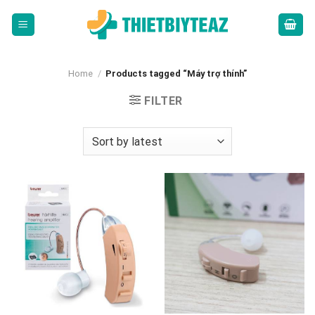
Skip
to
content
Home
/
Products tagged “Máy trợ thính”
FILTER