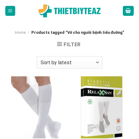
Skip
to
content
Home
/
Products tagged “Vớ cho người bệnh tiểu đường”
FILTER