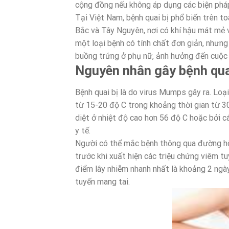
cộng đồng nếu không áp dụng các biện pháp c
Tại Việt Nam, bệnh quai bị phổ biến trên to
Bắc và Tây Nguyên, nơi có khí hậu mát mẻ 
một loại bệnh có tính chất đơn giản, nhưng
buồng trứng ở phụ nữ, ảnh hưởng đến cuộc 
Nguyên nhân gây bệnh qua
Bệnh quai bị là do virus Mumps gây ra. Loại
từ 15-20 độ C trong khoảng thời gian từ 30 
diệt ở nhiệt độ cao hơn 56 độ C hoặc bởi c
y tế.
Người có thể mắc bệnh thông qua đường hô 
trước khi xuất hiện các triệu chứng viêm t
điểm lây nhiễm nhanh nhất là khoảng 2 ngà
tuyến mang tai.