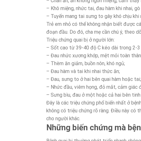
– Chán ăn, ăn không ngon miệng, cảm thấy 
– Khô miệng, nhức tai, đau hàm khi nhai, g
– Tuyến mang tai sưng to gây khó chịu khi
Trẻ em nhỏ có thể không nhận biết được các
đoạn đầu. Do đó, cha mẹ cần chú ý, theo dõ
Triệu chứng quai bị ở người lớn:
– Sốt cao từ 39-40 độ C kéo dài trong 2-3
– Đau nhức xương khớp, mệt mỏi toàn thân
– Thèm ăn giảm, buồn nôn, khó ngủ;
– Đau hàm và tai khi nhai thức ăn;
– Đau, sưng to ở hai bên quai hàm hoặc tai;
– Nhức đầu, viêm họng, đỏ mắt, cảm giác ớn
– Sưng bìu, đau ở một hoặc cả hai bên tinh
Đây là các triệu chứng phổ biến nhất ở bện
không có triệu chứng rõ ràng. Điều này có 
cho người khác.
Những biến chứng mà bệnh 
Bệnh quai bị thường phát triển nhanh chóng