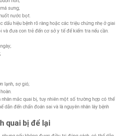
buồn nôn;
ò má sưng;
 nuốt nước bọt.
 dấu hiệu bệnh rõ ràng hoặc các triệu chứng nhẹ ở giai
i và đưa con trẻ đến cơ sở y tế để kiểm tra nếu cần.
 ngày;
;
 lạnh, sợ gió;
 hoàn.
h nhân mắc quai bị, tuy nhiên một số trường hợp có thể
thể dẫn đến chẩn đoán sai và là nguyên nhân lây bệnh
quai bị để lại
, nhưng nếu không được điều trị đúng cách, có thể dẫn