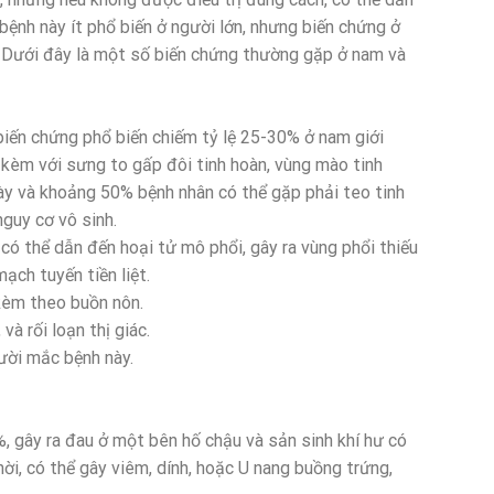
ệnh này ít phổ biến ở người lớn, nhưng biến chứng ở
. Dưới đây là một số biến chứng thường gặp ở nam và
 biến chứng phổ biến chiếm tỷ lệ 25-30% ở nam giới
 kèm với sưng to gấp đôi tinh hoàn, vùng mào tinh
gày và khoảng 50% bệnh nhân có thể gặp phải teo tinh
nguy cơ vô sinh.
 có thể dẫn đến hoại tử mô phổi, gây ra vùng phổi thiếu
ạch tuyến tiền liệt.
kèm theo buồn nôn.
à rối loạn thị giác.
gười mắc bệnh này.
, gây ra đau ở một bên hố chậu và sản sinh khí hư có
hời, có thể gây viêm, dính, hoặc U nang buồng trứng,