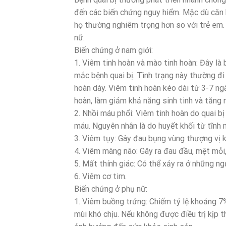
đến các biến chứng nguy hiểm. Mặc dù căn b
họ thường nghiêm trọng hơn so với trẻ em
nữ.
Biến chứng ở nam giới:
1. Viêm tinh hoàn và mào tinh hoàn: Đây là
mắc bệnh quai bị. Tình trạng này thường đi
hoàn dày. Viêm tinh hoàn kéo dài từ 3-7 n
hoàn, làm giảm khả năng sinh tinh và tăng 
2. Nhồi máu phổi: Viêm tinh hoàn do quai bị
máu. Nguyên nhân là do huyết khối từ tĩnh m
3. Viêm tụy: Gây đau bụng vùng thượng vị 
4. Viêm màng não: Gây ra đau đầu, mệt mỏi, v
5. Mất thính giác: Có thể xảy ra ở những n
6. Viêm cơ tim.
Biến chứng ở phụ nữ:
1. Viêm buồng trứng: Chiếm tỷ lệ khoảng 7%
mùi khó chịu. Nếu không được điều trị kịp t