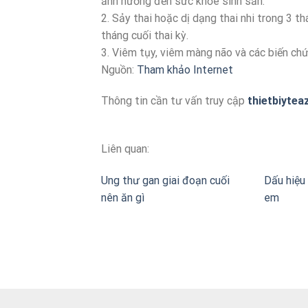
ảnh hưởng đến sức khỏe sinh sản.
2. Sảy thai hoặc dị dạng thai nhi trong 3 th
tháng cuối thai kỳ.
3. Viêm tụy, viêm màng não và các biến chứ
Nguồn:
Tham khảo Internet
Thông tin cần tư vấn truy cập
thietbiytea
Liên quan:
Ung thư gan giai đoạn cuối
Dấu hiệu 
nên ăn gì
em