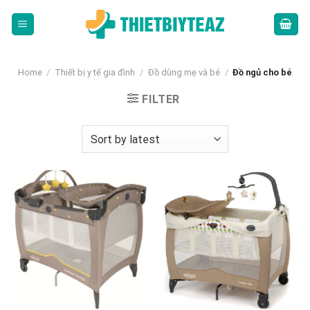
Skip
to
content
Home
/
Thiết bị y tế gia đình
/
Đồ dùng mẹ và bé
/
Đồ ngủ cho bé
FILTER