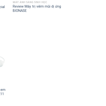
MÁY ÁNH SÁNG SINH HỌC
Review Máy trị viêm mũi dị ứng
ial
BIONASE
ẻ em
211