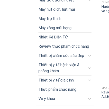
Máy đo đường huyết
DỤNG
Hướn
Máy hút dịch, hút mũi
và t
Máy trợ thính
Máy xông mũi họng
Nhiệt Kế Điện Tử
Review thực phẩm chức năng
Thiết bị chăm sóc sắc đẹp
Thiết bị y tế bệnh viện &
phòng khám
Thiết bị y tế gia đình
+
MÁY 
Thực phẩm chức năng
Revi
ALL
Vớ y khoa