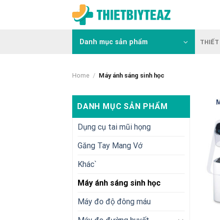
Skip
to
content
Danh mục sản phẩm
THIẾT 
Home
/
Máy ánh sáng sinh học
DANH MỤC SẢN PHẨM
Dụng cụ tai mũi họng
Găng Tay Mang Vớ
Khác`
Máy ánh sáng sinh học
Máy đo độ đông máu
+