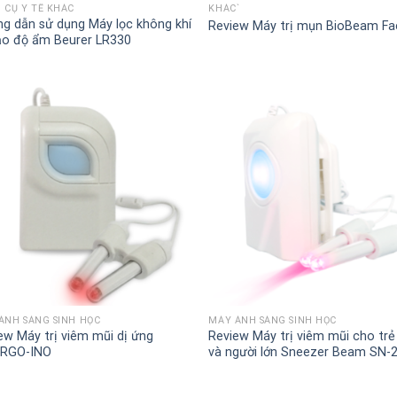
 CỤ Y TẾ KHÁC
KHÁC`
g dẫn sử dụng Máy lọc không khí
Review Máy trị mụn BioBeam Fac
ạo độ ẩm Beurer LR330
+
ÁNH SÁNG SINH HỌC
MÁY ÁNH SÁNG SINH HỌC
ew Máy trị viêm mũi dị ứng
Review Máy trị viêm mũi cho tr
ERGO-INO
và người lớn Sneezer Beam SN-