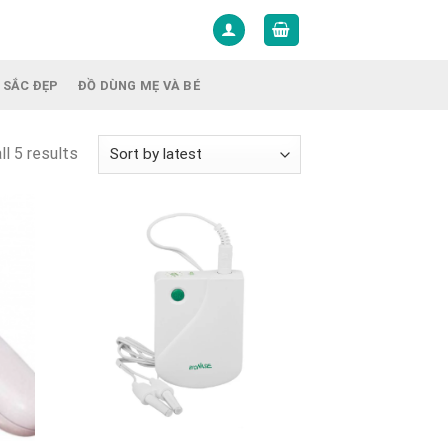
 SẮC ĐẸP
ĐỒ DÙNG MẸ VÀ BÉ
ll 5 results
+