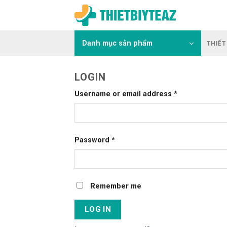
Skip
to
content
Danh mục sản phẩm
THIẾT 
LOGIN
Username or email address
*
Password
*
Remember me
LOG IN