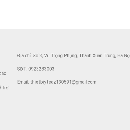
Địa chỉ: Số 3, Vũ Trọng Phụng, Thanh Xuân Trung, Hà Nộ
SĐT: 0923283003
các
Email: thietbiyteaz130591@gmail.com
ỗ trợ