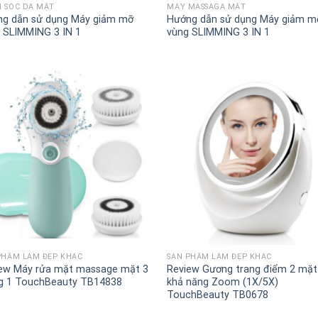
 SÓC DA MẶT
MÁY MASSAGA MẮT
g dẫn sử dụng Máy giảm mỡ
Hướng dẫn sử dụng Máy giảm m
 SLIMMING 3 IN 1
vùng SLIMMING 3 IN 1
+
PHẨM LÀM ĐẸP KHÁC
SẢN PHẨM LÀM ĐẸP KHÁC
ew Máy rửa mặt massage mặt 3
Review Gương trang điểm 2 mặt
g 1 TouchBeauty TB14838
khả năng Zoom (1X/5X)
TouchBeauty TB0678