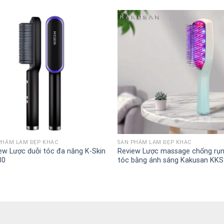
+
PHẨM LÀM ĐẸP KHÁC
SẢN PHẨM LÀM ĐẸP KHÁC
ew Lược duỗi tóc đa năng K-Skin
Review Lược massage chống rụ
80
tóc bằng ánh sáng Kakusan KKS