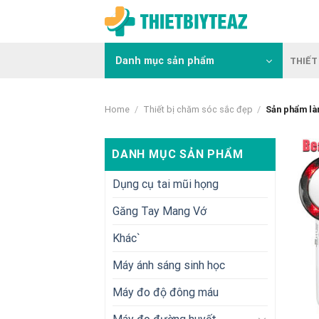
Skip
to
content
Danh mục sản phẩm
THIẾT 
Home
/
Thiết bị chăm sóc sắc đẹp
/
Sản phẩm là
DANH MỤC SẢN PHẨM
Dụng cụ tai mũi họng
Găng Tay Mang Vớ
Khác`
Máy ánh sáng sinh học
Máy đo độ đông máu
+