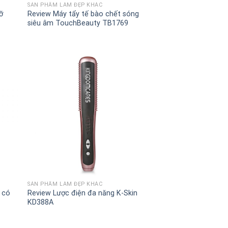
SẢN PHẨM LÀM ĐẸP KHÁC
ỡ
Review Máy tẩy tế bào chết sóng
siêu âm TouchBeauty TB1769
+
SẢN PHẨM LÀM ĐẸP KHÁC
 có
Review Lược điện đa năng K-Skin
KD388A