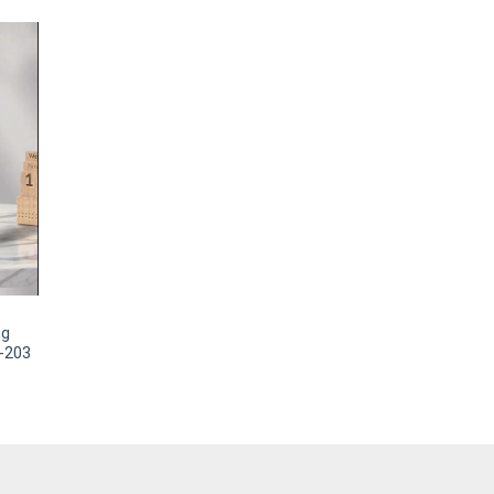
ng
-203