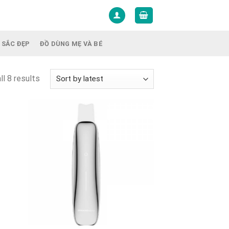
 SẮC ĐẸP
ĐỒ DÙNG MẸ VÀ BÉ
ll 8 results
+