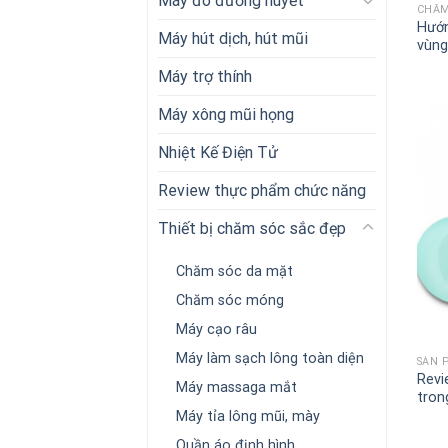
Máy đo đường huyết
CHĂM
Hướn
Máy hút dịch, hút mũi
vùng
Máy trợ thính
Máy xông mũi họng
Nhiệt Kế Điện Tử
Review thực phẩm chức năng
Thiết bị chăm sóc sắc đẹp
Chăm sóc da mặt
Chăm sóc móng
+
Máy cạo râu
Máy làm sạch lông toàn diện
SẢN 
Revi
Máy massaga mắt
tron
Máy tỉa lông mũi, mày
Quần áo định hình