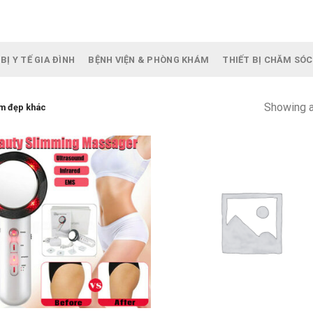
BỊ Y TẾ GIA ĐÌNH
BỆNH VIỆN & PHÒNG KHÁM
THIẾT BỊ CHĂM SÓC
Showing a
m đẹp khác
+