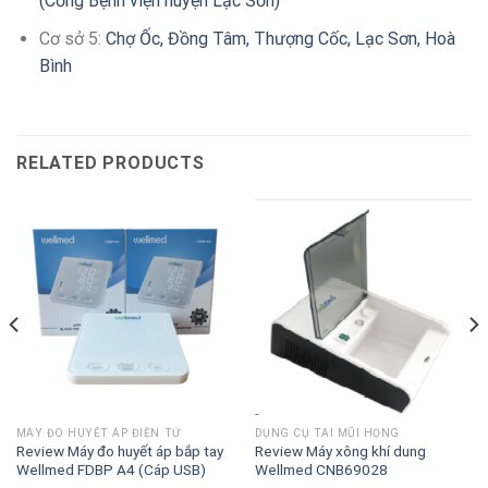
(Cổng Bệnh viện huyện Lạc Sơn)
Cơ sở 5:
Chợ Ốc, Đồng Tâm, Thượng Cốc, Lạc Sơn, Hoà
Bình
RELATED PRODUCTS
MÁY ĐO HUYẾT ÁP ĐIỆN TỬ
DỤNG CỤ TAI MŨI HỌNG
Review Máy đo huyết áp bắp tay
Review Máy xông khí dung
Wellmed FDBP A4 (Cáp USB)
Wellmed CNB69028