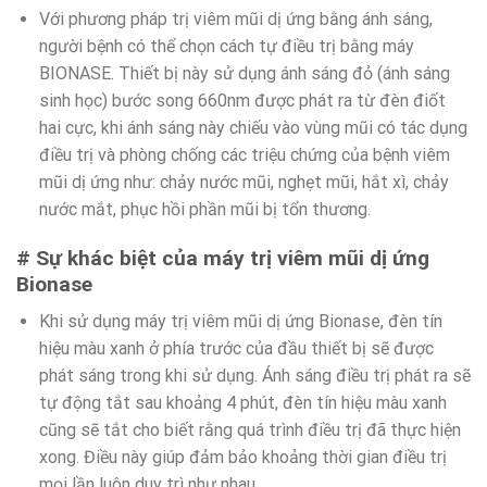
Với phương pháp trị viêm mũi dị ứng bằng ánh sáng,
người bệnh có thể chọn cách tự điều trị bằng máy
BIONASE. Thiết bị này sử dụng ánh sáng đỏ (ánh sáng
sinh học) bước song 660nm được phát ra từ đèn điốt
hai cực, khi ánh sáng này chiếu vào vùng mũi có tác dụng
điều trị và phòng chống các triệu chứng của bệnh viêm
mũi dị ứng như: chảy nước mũi, nghẹt mũi, hắt xì, chảy
nước mắt, phục hồi phần mũi bị tổn thương.
# Sự khác biệt của máy trị viêm mũi dị ứng
Bionase
Khi sử dụng máy trị viêm mũi dị ứng Bionase, đèn tín
hiệu màu xanh ở phía trước của đầu thiết bị sẽ được
phát sáng trong khi sử dụng. Ánh sáng điều trị phát ra sẽ
tự động tắt sau khoảng 4 phút, đèn tín hiệu màu xanh
cũng sẽ tắt cho biết rằng quá trình điều trị đã thực hiện
xong. Điều này giúp đảm bảo khoảng thời gian điều trị
mọi lần luôn duy trì như nhau.