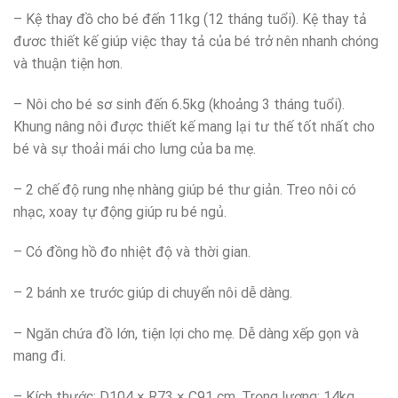
– Kệ thay đồ cho bé đến 11kg (12 tháng tuổi). Kệ thay tả
đươc thiết kế giúp việc thay tả của bé trở nên nhanh chóng
và thuận tiện hơn.
– Nôi cho bé sơ sinh đến 6.5kg (khoảng 3 tháng tuổi).
Khung nâng nôi được thiết kế mang lại tư thế tốt nhất cho
bé và sự thoải mái cho lưng của ba mẹ.
– 2 chế độ rung nhẹ nhàng giúp bé thư giản. Treo nôi có
nhạc, xoay tự động giúp ru bé ngủ.
– Có đồng hồ đo nhiệt độ và thời gian.
– 2 bánh xe trước giúp di chuyển nôi dễ dàng.
– Ngăn chứa đồ lớn, tiện lợi cho mẹ. Dễ dàng xếp gọn và
mang đi.
– Kích thước: D104 × R73 × C91 cm. Trọng lượng: 14kg