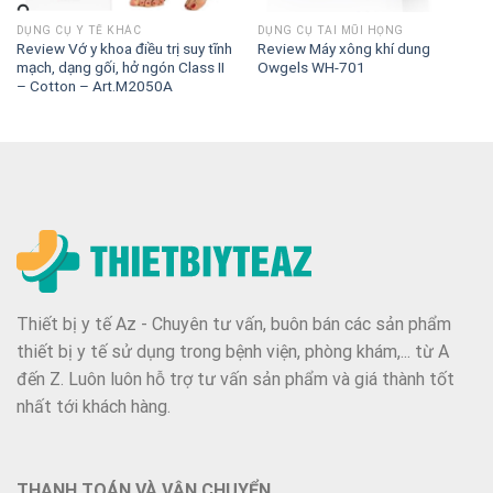
DỤNG CỤ Y TẾ KHÁC
DỤNG CỤ TAI MŨI HỌNG
Review Vớ y khoa điều trị suy tĩnh
Review Máy xông khí dung
mạch, dạng gối, hở ngón Class II
Owgels WH-701
– Cotton – Art.M2050A
Thiết bị y tế Az - Chuyên tư vấn, buôn bán các sản phẩm
thiết bị y tế sử dụng trong bệnh viện, phòng khám,... từ A
đến Z. Luôn luôn hỗ trợ tư vấn sản phẩm và giá thành tốt
nhất tới khách hàng.
THANH TOÁN VÀ VẬN CHUYỂN