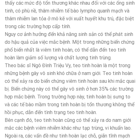
thấy các mức độ tổn thương khác nhau đối với các ống sinh
tinh, có phù nề, thâm nhiễm tế bào lympho quanh mạch và
thâm nhiễm lan tỏa ở mô kẽ với xuất huyết khu trú, đặc biệt
trong các trường hợp cấp tính.
Nguy cơ ảnh hưởng đến khả năng sinh sản có thể phát sinh
do hậu quả của việc mắc bệnh. Một trong những biến chứng
phổ biến nhất là viêm tinh hoàn, có thể dẫn đến teo tinh
hoàn làm giảm số lượng và chất lượng tinh trùng.
Theo bác sĩ Ngô Đình Triệu Vy, teo tinh hoàn là một trong
những bệnh gây vô sinh khó chữa ở nam giới. Teo tinh hoàn
có thể xảy ra do biến chứng viêm tinh hoàn sau khi mắc quai
bị. Biến chứng này có thể gây vô sinh ở hơn 35% các trường
hợp mắc bệnh. Trong trường hợp này, tinh hoàn bị sưng to
và các tế bào mầm trong tinh hoàn bị tổn thương không thể
hồi phục, dẫn đến tình trạng teo tinh hoàn.
Bên cạnh đó, teo tinh hoàn cũng có thể xảy ra do nam giới
mắc các bệnh viêm nhiễm khác như tạp trùng, vi khuẩn lao.
Ngoài ra, các vấn đề như tinh hoàn lạc chỗ, giãn tĩnh mạch