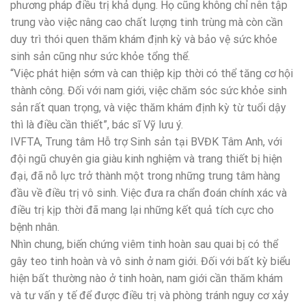
phương pháp điều trị khả dụng. Họ cũng không chỉ nên tập
trung vào việc nâng cao chất lượng tinh trùng mà còn cần
duy trì thói quen thăm khám định kỳ và bảo vệ sức khỏe
sinh sản cũng như sức khỏe tổng thể.
“Việc phát hiện sớm và can thiệp kịp thời có thể tăng cơ hội
thành công. Đối với nam giới, việc chăm sóc sức khỏe sinh
sản rất quan trọng, và việc thăm khám định kỳ từ tuổi dậy
thì là điều cần thiết”, bác sĩ Vỹ lưu ý.
IVFTA, Trung tâm Hỗ trợ Sinh sản tại BVĐK Tâm Anh, với
đội ngũ chuyên gia giàu kinh nghiệm và trang thiết bị hiện
đại, đã nỗ lực trở thành một trong những trung tâm hàng
đầu về điều trị vô sinh. Việc đưa ra chẩn đoán chính xác và
điều trị kịp thời đã mang lại những kết quả tích cực cho
bệnh nhân.
Nhìn chung, biến chứng viêm tinh hoàn sau quai bị có thể
gây teo tinh hoàn và vô sinh ở nam giới. Đối với bất kỳ biểu
hiện bất thường nào ở tinh hoàn, nam giới cần thăm khám
và tư vấn y tế để được điều trị và phòng tránh nguy cơ xảy