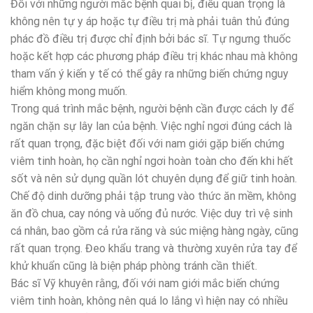
Đối với những người mắc bệnh quai bị, điều quan trọng là
không nên tự y áp hoặc tự điều trị mà phải tuân thủ đúng
phác đồ điều trị được chỉ định bởi bác sĩ. Tự ngưng thuốc
hoặc kết hợp các phương pháp điều trị khác nhau mà không
tham vấn ý kiến y tế có thể gây ra những biến chứng nguy
hiểm không mong muốn.
Trong quá trình mắc bệnh, người bệnh cần được cách ly để
ngăn chặn sự lây lan của bệnh. Việc nghỉ ngơi đúng cách là
rất quan trọng, đặc biệt đối với nam giới gặp biến chứng
viêm tinh hoàn, họ cần nghỉ ngơi hoàn toàn cho đến khi hết
sốt và nên sử dụng quần lót chuyên dụng để giữ tinh hoàn.
Chế độ dinh dưỡng phải tập trung vào thức ăn mềm, không
ăn đồ chua, cay nóng và uống đủ nước. Việc duy trì vệ sinh
cá nhân, bao gồm cả rửa răng và súc miệng hàng ngày, cũng
rất quan trọng. Đeo khẩu trang và thường xuyên rửa tay để
khử khuẩn cũng là biện pháp phòng tránh cần thiết.
Bác sĩ Vỹ khuyên rằng, đối với nam giới mắc biến chứng
viêm tinh hoàn, không nên quá lo lắng vì hiện nay có nhiều