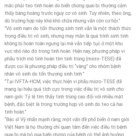
mắc phải teo tinh hoàn do biến chứng quai bị thường cảm
thấy bàng hoàng trước nguy cơ vô sinh. Tuy nhiên, theo ông,
dù trường hợp này khá khó chữa nhưng vẫn còn cơ hội.”
“Vô sinh nam do tổn thương sinh tinh vẫn là một thách thức
trong điều trị vô sinh, nhưng may mắn là quá trình sinh tinh
không bị hoàn toàn ngưng lại mà vẫn tiếp tục ở một khu
vực nhỏ nào đó trong tinh hoàn. Hiện nay, phương pháp vi
phẫu trích mô tinh hoàn tìm tinh trùng (micro-TESE) đã
được coi là phương pháp điều trị “vàng” cho nhóm bệnh
nhân vô sinh do tổn thương sinh tinh.”
“Tại IVFTA-HCM, việc thực hiện vi phẫu micro-TESE đã
mang lại hiệu quả tích cực trong việc điều trị vô sinh cho
nam giới. Tỷ lệ tìm thấy tinh trùng cao đối với nhiều mặt
bệnh, đặc biệt là trong trường hợp vô sinh do teo cả hai
tinh hoàn.”
“Bác sĩ Vỹ nhấn mạnh rằng, một vấn đề phổ biến ở nam giới
Việt Nam là họ thường chỉ quan tâm đến việc điều trị bệnh
quai bị mà bỏ qua biến chứng của bệnh có thể ảnh hưởng