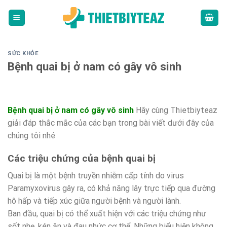
Skip
to
content
SỨC KHỎE
Bệnh quai bị ở nam có gây vô sinh
Bệnh quai bị ở nam có gây vô sinh
Hãy cùng Thietbiyteaz
giải đáp thắc mắc của các bạn trong bài viết dưới đây của
chúng tôi nhé
Các triệu chứng của bệnh quai bị
Quai bị là một bệnh truyền nhiễm cấp tính do virus
Paramyxovirus gây ra, có khả năng lây trực tiếp qua đường
hô hấp và tiếp xúc giữa người bệnh và người lành.
Ban đầu, quai bị có thể xuất hiện với các triệu chứng như
sốt nhẹ, kén ăn và đau nhức cơ thể. Những biểu hiện không