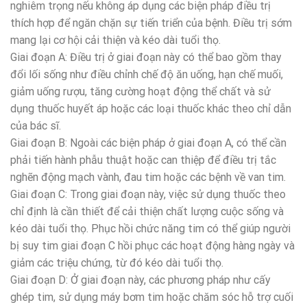
nghiêm trọng nếu không áp dụng các biện pháp điều trị
thích hợp để ngăn chặn sự tiến triển của bệnh. Điều trị sớm
mang lại cơ hội cải thiện và kéo dài tuổi thọ.
Giai đoạn A: Điều trị ở giai đoạn này có thể bao gồm thay
đổi lối sống như điều chỉnh chế độ ăn uống, hạn chế muối,
giảm uống rượu, tăng cường hoạt động thể chất và sử
dụng thuốc huyết áp hoặc các loại thuốc khác theo chỉ dẫn
của bác sĩ.
Giai đoạn B: Ngoài các biện pháp ở giai đoạn A, có thể cần
phải tiến hành phẫu thuật hoặc can thiệp để điều trị tắc
nghẽn động mạch vành, đau tim hoặc các bệnh về van tim.
Giai đoạn C: Trong giai đoạn này, việc sử dụng thuốc theo
chỉ định là cần thiết để cải thiện chất lượng cuộc sống và
kéo dài tuổi thọ. Phục hồi chức năng tim có thể giúp người
bị suy tim giai đoạn C hồi phục các hoạt động hàng ngày và
giảm các triệu chứng, từ đó kéo dài tuổi thọ.
Giai đoạn D: Ở giai đoạn này, các phương pháp như cấy
ghép tim, sử dụng máy bơm tim hoặc chăm sóc hỗ trợ cuối