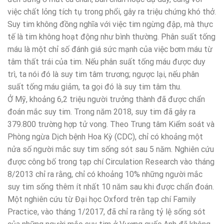
việc chất lỏng tích tụ trong phổi, gây ra triệu chứng khó thở.
Suy tim không đồng nghĩa với việc tim ngừng đập, mà thực
tế là tim không hoạt động như bình thường. Phân suất tống
máu là một chỉ số đánh giá sức mạnh của việc bơm máu từ
tâm thất trái của tim. Nếu phân suất tống máu được duy
trì, ta nói đó là suy tim tâm trương; ngược lại, nếu phân
suất tống máu giảm, ta gọi đó là suy tim tâm thu.
Ở Mỹ, khoảng 6,2 triệu người trưởng thành đã được chẩn
đoán mắc suy tim. Trong năm 2018, suy tim đã gây ra
379.800 trường hợp tử vong. Theo Trung tâm Kiểm soát và
Phòng ngừa Dịch bệnh Hoa Kỳ (CDC), chỉ có khoảng một
nửa số người mắc suy tim sống sót sau 5 năm. Nghiên cứu
được công bố trong tạp chí Circulation Research vào tháng
8/2013 chỉ ra rằng, chỉ có khoảng 10% những người mắc
suy tim sống thêm ít nhất 10 năm sau khi được chẩn đoán.
Một nghiên cứu từ Đại học Oxford trên tạp chí Family
Practice, vào tháng 1/2017, đã chỉ ra rằng tỷ lệ sống sót