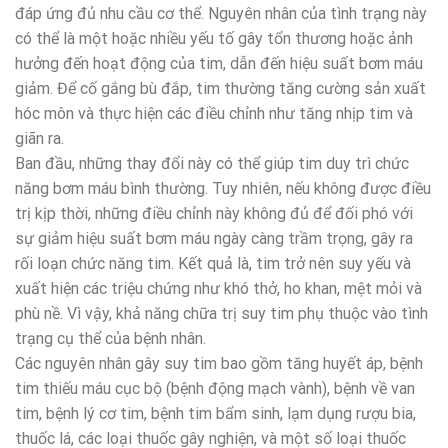
đáp ứng đủ nhu cầu cơ thể. Nguyên nhân của tình trạng này
có thể là một hoặc nhiều yếu tố gây tổn thương hoặc ảnh
hưởng đến hoạt động của tim, dẫn đến hiệu suất bơm máu
giảm. Để cố gắng bù đắp, tim thường tăng cường sản xuất
hóc môn và thực hiện các điều chỉnh như tăng nhịp tim và
giãn ra.
Ban đầu, những thay đổi này có thể giúp tim duy trì chức
năng bơm máu bình thường. Tuy nhiên, nếu không được điều
trị kịp thời, những điều chỉnh này không đủ để đối phó với
sự giảm hiệu suất bơm máu ngày càng trầm trọng, gây ra
rối loạn chức năng tim. Kết quả là, tim trở nên suy yếu và
xuất hiện các triệu chứng như khó thở, ho khan, mệt mỏi và
phù nề. Vì vậy, khả năng chữa trị suy tim phụ thuộc vào tình
trạng cụ thể của bệnh nhân.
Các nguyên nhân gây suy tim bao gồm tăng huyết áp, bệnh
tim thiếu máu cục bộ (bệnh động mạch vành), bệnh về van
tim, bệnh lý cơ tim, bệnh tim bẩm sinh, lạm dụng rượu bia,
thuốc lá, các loại thuốc gây nghiện, và một số loại thuốc