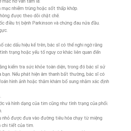
ơ mắc hở van tam lá:
âm mạc nhiễm trùng hoặc sốt thấp khớp.
 không được theo dõi chặt chẽ.
ốc điều trị bệnh Parkinson và chứng đau nửa đầu.
gực.
 các dấu hiệu kể trên, bác sĩ có thể nghi ngờ rằng
 tình trạng hoặc yếu tố nguy cơ khác liên quan đến
ng kiểm tra sức khỏe toàn diện, trong đó bác sĩ sử
 bạn. Nếu phát hiện âm thanh bất thường, bác sĩ có
 đoán hình ảnh hoặc thăm khám bổ sung nhằm xác định
.
c và hình dạng của tim cũng như tình trạng của phổi.
.
êu nhỏ được đưa vào đường tiêu hóa chạy từ miệng
chi tiết của tim.