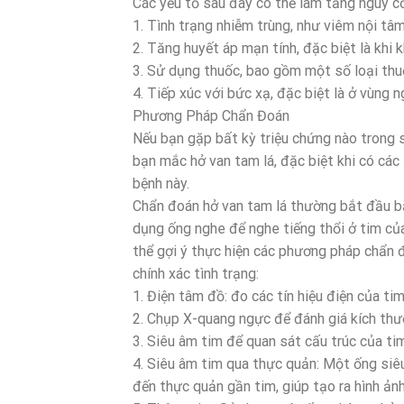
Các yếu tố sau đây có thể làm tăng nguy c
1. Tình trạng nhiễm trùng, như viêm nội t
2. Tăng huyết áp mạn tính, đặc biệt là khi
3. Sử dụng thuốc, bao gồm một số loại thu
4. Tiếp xúc với bức xạ, đặc biệt là ở vùng n
Phương Pháp Chẩn Đoán
Nếu bạn gặp bất kỳ triệu chứng nào trong số
bạn mắc hở van tam lá, đặc biệt khi có các
bệnh này.
Chẩn đoán hở van tam lá thường bắt đầu bằ
dụng ống nghe để nghe tiếng thổi ở tim của
thể gợi ý thực hiện các phương pháp chẩn
chính xác tình trạng:
1. Điện tâm đồ: đo các tín hiệu điện của tim
2. Chụp X-quang ngực để đánh giá kích thướ
3. Siêu âm tim để quan sát cấu trúc của tim
4. Siêu âm tim qua thực quản: Một ống si
đến thực quản gần tim, giúp tạo ra hình ảnh 