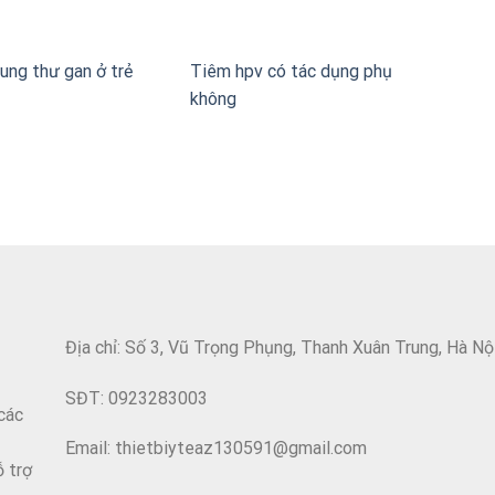
ung thư gan ở trẻ
Tiêm hpv có tác dụng phụ
không
Địa chỉ: Số 3, Vũ Trọng Phụng, Thanh Xuân Trung, Hà Nộ
SĐT: 0923283003
các
Email: thietbiyteaz130591@gmail.com
ỗ trợ