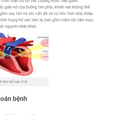
 trên toàn bộ cơ thể. Lượng nước tiểu giảm.
c giãn nở của buồng tim phải, khiến van không thể
gồm suy tim và các vấn đề về cơ tim. Hơn nữa, nhiều
a tình trạng hở van tam lá, bao gồm viêm nội tâm mạc,
các nguyên nhân khác.
 tim hở van 3 lá
đoán bệnh