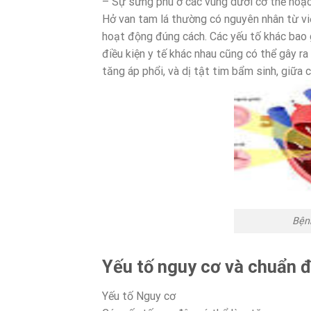
– Sự sưng phù ở các vùng dưới cơ thể hoặc
Hở van tam lá thường có nguyên nhân từ việ
hoạt động đúng cách. Các yếu tố khác bao 
điều kiện y tế khác nhau cũng có thể gây r
tăng áp phổi, và dị tật tim bẩm sinh, giữa 
Bệnh
Yếu tố nguy cơ và chuẩn 
Yếu tố Nguy cơ