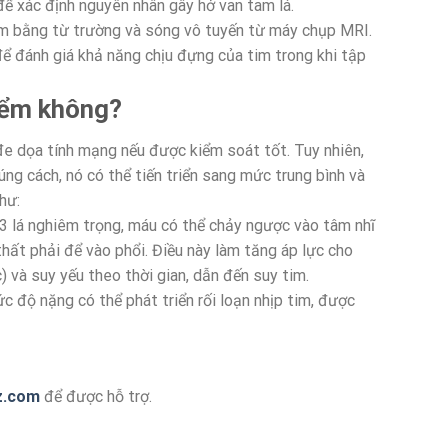
ể xác định nguyên nhân gây hở van tam lá.
tim bằng từ trường và sóng vô tuyến từ máy chụp MRI.
để đánh giá khả năng chịu đựng của tim trong khi tập
hiểm không?
đe dọa tính mạng nếu được kiểm soát tốt. Tuy nhiên,
úng cách, nó có thể tiến triển sang mức trung bình và
hư:
 3 lá nghiêm trọng, máu có thể chảy ngược vào tâm nhĩ
thất phải để vào phổi. Điều này làm tăng áp lực cho
) và suy yếu theo thời gian, dẫn đến suy tim.
c độ nặng có thể phát triển rối loạn nhịp tim, được
z.com
để được hỗ trợ.