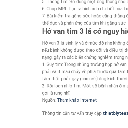
5. Thông tim: Sử dụng một ống thông nhỏ đ
6. Chụp MRI: Tạo ra hình ảnh chi tiết của 
7. Bài kiểm tra gắng sức hoặc căng thẳng 
thể dục và phản ứng của tim khi gắng sức.
Hở van tim 3 lá có nguy 
Hở van 3 lá sinh lý và ở mức độ nhẹ không 
nếu bệnh không được theo dõi và điều trị đ
nặng, gây ra các biến chứng nghiêm trọng n
1. Suy tim: Trong những trường hợp hở van
phải và ít máu chảy về phía trước qua tâm 
tâm thất phải, gây giãn nở (tăng kích thước
2. Rối loạn nhịp tim: Một số bệnh nhân ở mứ
gọi là rung nhĩ.
Nguồn:
Tham khảo Internet
Thông tin cần tư vấn truy cập
thietbiytea