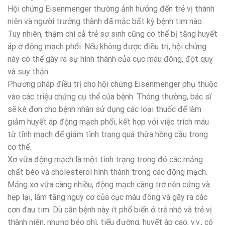
Hội chứng Eisenmenger thường ảnh hưởng đến trẻ vị thành
niên và người trưởng thành đã mắc bất kỳ bệnh tim nào.
Tuy nhiên, thậm chí cả trẻ sơ sinh cũng có thể bị tăng huyết
áp ở động mạch phổi. Nếu không được điều trị, hội chứng
này có thể gây ra sự hình thành của cục máu đông, đột quỵ
và suy thận.
Phương pháp điều trị cho hội chứng Eisenmenger phụ thuộc
vào các triệu chứng cụ thể của bệnh. Thông thường, bác sĩ
sẽ kê đơn cho bệnh nhân sử dụng các loại thuốc để làm
giảm huyết áp động mạch phổi, kết hợp với việc trích máu
từ tĩnh mạch để giảm tình trạng quá thừa hồng cầu trong
cơ thể.
Xơ vữa động mạch là một tình trạng trong đó các mảng
chất béo và cholesterol hình thành trong các động mạch.
Mảng xơ vữa càng nhiều, động mạch càng trở nên cứng và
hẹp lại, làm tăng nguy cơ của cục máu đông và gây ra các
cơn đau tim. Dù căn bệnh này ít phổ biến ở trẻ nhỏ và trẻ vị
thành niên, nhưng béo phì, tiểu đường, huyết áp cao, v.v., có