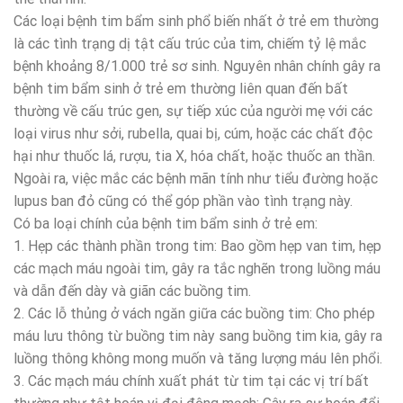
Các loại bệnh tim bẩm sinh phổ biến nhất ở trẻ em thường
là các tình trạng dị tật cấu trúc của tim, chiếm tỷ lệ mắc
bệnh khoảng 8/1.000 trẻ sơ sinh. Nguyên nhân chính gây ra
bệnh tim bẩm sinh ở trẻ em thường liên quan đến bất
thường về cấu trúc gen, sự tiếp xúc của người mẹ với các
loại virus như sởi, rubella, quai bị, cúm, hoặc các chất độc
hại như thuốc lá, rượu, tia X, hóa chất, hoặc thuốc an thần.
Ngoài ra, việc mắc các bệnh mãn tính như tiểu đường hoặc
lupus ban đỏ cũng có thể góp phần vào tình trạng này.
Có ba loại chính của bệnh tim bẩm sinh ở trẻ em:
1. Hẹp các thành phần trong tim: Bao gồm hẹp van tim, hẹp
các mạch máu ngoài tim, gây ra tắc nghẽn trong luồng máu
và dẫn đến dày và giãn các buồng tim.
2. Các lỗ thủng ở vách ngăn giữa các buồng tim: Cho phép
máu lưu thông từ buồng tim này sang buồng tim kia, gây ra
luồng thông không mong muốn và tăng lượng máu lên phổi.
3. Các mạch máu chính xuất phát từ tim tại các vị trí bất