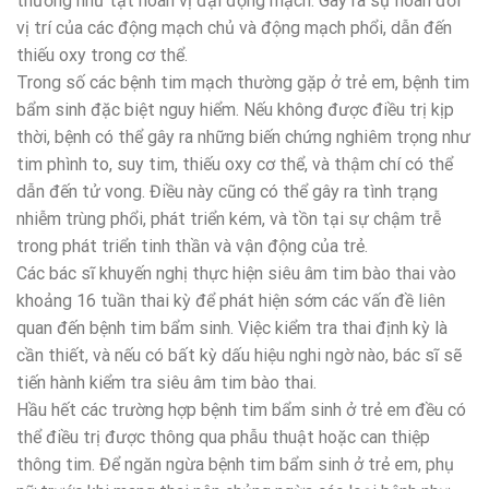
thường như tật hoán vị đại động mạch: Gây ra sự hoán đổi
vị trí của các động mạch chủ và động mạch phổi, dẫn đến
thiếu oxy trong cơ thể.
Trong số các bệnh tim mạch thường gặp ở trẻ em, bệnh tim
bẩm sinh đặc biệt nguy hiểm. Nếu không được điều trị kịp
thời, bệnh có thể gây ra những biến chứng nghiêm trọng như
tim phình to, suy tim, thiếu oxy cơ thể, và thậm chí có thể
dẫn đến tử vong. Điều này cũng có thể gây ra tình trạng
nhiễm trùng phổi, phát triển kém, và tồn tại sự chậm trễ
trong phát triển tinh thần và vận động của trẻ.
Các bác sĩ khuyến nghị thực hiện siêu âm tim bào thai vào
khoảng 16 tuần thai kỳ để phát hiện sớm các vấn đề liên
quan đến bệnh tim bẩm sinh. Việc kiểm tra thai định kỳ là
cần thiết, và nếu có bất kỳ dấu hiệu nghi ngờ nào, bác sĩ sẽ
tiến hành kiểm tra siêu âm tim bào thai.
Hầu hết các trường hợp bệnh tim bẩm sinh ở trẻ em đều có
thể điều trị được thông qua phẫu thuật hoặc can thiệp
thông tim. Để ngăn ngừa bệnh tim bẩm sinh ở trẻ em, phụ