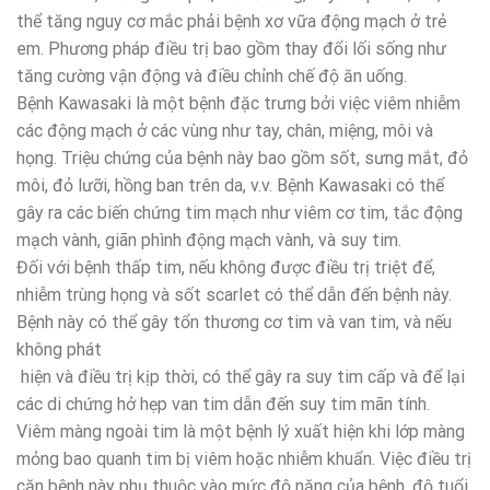
thể tăng nguy cơ mắc phải bệnh xơ vữa động mạch ở trẻ
em. Phương pháp điều trị bao gồm thay đổi lối sống như
tăng cường vận động và điều chỉnh chế độ ăn uống.
Bệnh Kawasaki là một bệnh đặc trưng bởi việc viêm nhiễm
các động mạch ở các vùng như tay, chân, miệng, môi và
họng. Triệu chứng của bệnh này bao gồm sốt, sưng mắt, đỏ
môi, đỏ lưỡi, hồng ban trên da, v.v. Bệnh Kawasaki có thể
gây ra các biến chứng tim mạch như viêm cơ tim, tắc động
mạch vành, giãn phình động mạch vành, và suy tim.
Đối với bệnh thấp tim, nếu không được điều trị triệt để,
nhiễm trùng họng và sốt scarlet có thể dẫn đến bệnh này.
Bệnh này có thể gây tổn thương cơ tim và van tim, và nếu
không phát
hiện và điều trị kịp thời, có thể gây ra suy tim cấp và để lại
các di chứng hở hẹp van tim dẫn đến suy tim mãn tính.
Viêm màng ngoài tim là một bệnh lý xuất hiện khi lớp màng
mỏng bao quanh tim bị viêm hoặc nhiễm khuẩn. Việc điều trị
căn bệnh này phụ thuộc vào mức độ nặng của bệnh, độ tuổi