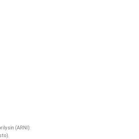
ilysin (ARNI):
sto).