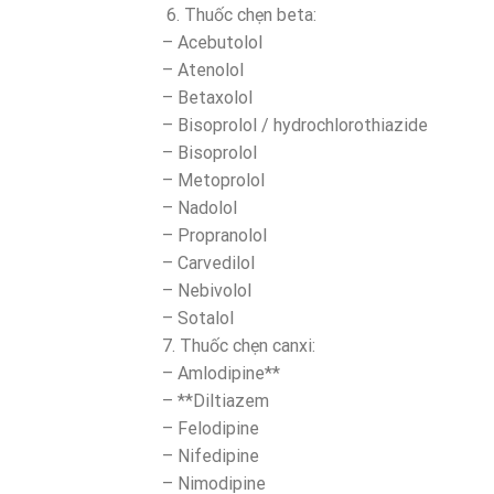
6. Thuốc chẹn beta:
– Acebutolol
– Atenolol
– Betaxolol
– Bisoprolol / hydrochlorothiazide
– Bisoprolol
– Metoprolol
– Nadolol
– Propranolol
– Carvedilol
– Nebivolol
– Sotalol
7. Thuốc chẹn canxi:
– Amlodipine**
– **Diltiazem
– Felodipine
– Nifedipine
– Nimodipine