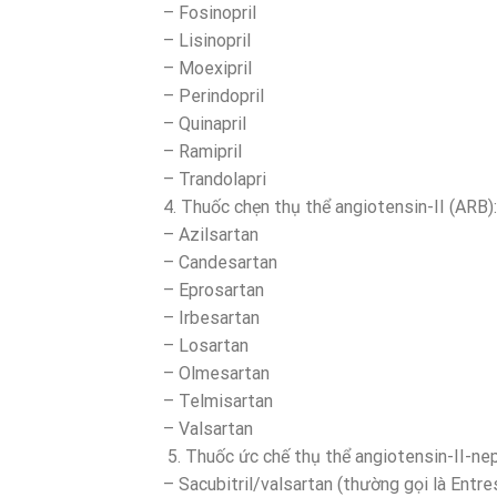
– Fosinopril
– Lisinopril
– Moexipril
– Perindopril
– Quinapril
– Ramipril
– Trandolapri
4. Thuốc chẹn thụ thể angiotensin-II (ARB):
– Azilsartan
– Candesartan
– Eprosartan
– Irbesartan
– Losartan
– Olmesartan
– Telmisartan
– Valsartan
5. Thuốc ức chế thụ thể angiotensin-II-nepr
– Sacubitril/valsartan (thường gọi là Entre