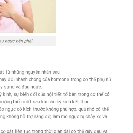
au ngực bên phải
át từ những nguyên nhân sau:
, thay đổi nhanh chóng của hormone trong cơ thể phụ nữ
ây sưng và đau ngực.
ỳ kinh, sự biến đổi của nội tiết tố bên trong cơ thể có
hường biến mất sau khi chu kỳ kinh kết thúc.
áo ngực có kích thước không phù hợp, quá nhỏ có thể
ộng không hỗ trợ nâng đỡ, làm mô ngực bị chảy xệ và
ọ xát liên tục trong thời gian dài có thể gây đau và