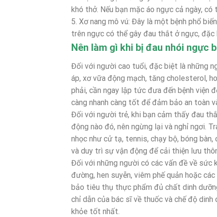
khó thở. Nếu bạn mặc áo ngực cả ngày, có 
5. Xơ nang mô vú: Đây là một bệnh phổ biến 
trên ngực có thể gây đau thắt ở ngực, đặc 
Nên làm gì khi bị đau nhói ngực 
Đối với người cao tuổi, đặc biệt là những 
áp, xơ vữa động mạch, tăng cholesterol, h
phải, cần ngay lập tức đưa đến bệnh viện để
càng nhanh càng tốt để đảm bảo an toàn và
Đối với người trẻ, khi bạn cảm thấy đau th
động nào đó, nên ngừng lại và nghỉ ngơi. 
nhọc như cử tạ, tennis, chạy bộ, bóng bàn, 
và duy trì sự vận động để cải thiện lưu th
Đối với những người có các vấn đề về sức k
đường, hen suyễn, viêm phế quản hoặc các 
bảo tiêu thụ thực phẩm đủ chất dinh dưỡng
chỉ dẫn của bác sĩ về thuốc và chế độ dinh
khỏe tốt nhất.