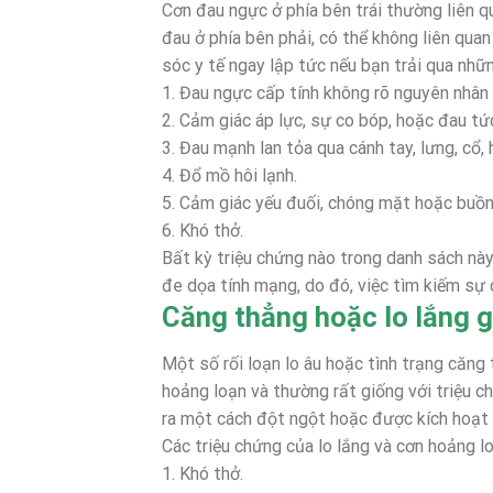
Cơn đau ngực ở phía bên trái thường liên 
đau ở phía bên phải, có thể không liên qua
sóc y tế ngay lập tức nếu bạn trải qua nhữ
1. Đau ngực cấp tính không rõ nguyên nhân 
2. Cảm giác áp lực, sự co bóp, hoặc đau tức
3. Đau mạnh lan tỏa qua cánh tay, lưng, cổ,
4. Đổ mồ hôi lạnh.
5. Cảm giác yếu đuối, chóng mặt hoặc buồn
6. Khó thở.
Bất kỳ triệu chứng nào trong danh sách này
đe dọa tính mạng, do đó, việc tìm kiếm sự
Căng thẳng hoặc lo lắng 
Một số rối loạn lo âu hoặc tình trạng căn
hoảng loạn và thường rất giống với triệu c
ra một cách đột ngột hoặc được kích hoạt 
Các triệu chứng của lo lắng và cơn hoảng l
1. Khó thở.