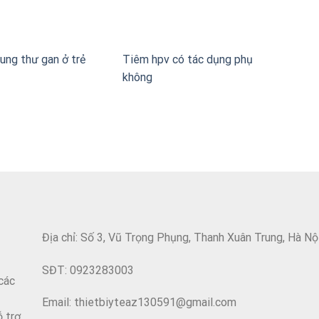
ung thư gan ở trẻ
Tiêm hpv có tác dụng phụ
không
Địa chỉ: Số 3, Vũ Trọng Phụng, Thanh Xuân Trung, Hà Nộ
SĐT: 0923283003
các
Email: thietbiyteaz130591@gmail.com
ỗ trợ