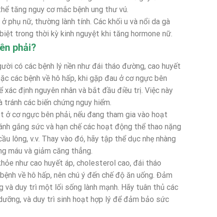
thể tăng nguy cơ mắc bệnh ung thư vú.
ở phụ nữ, thường lành tính. Các khối u và nổi da gà
biệt trong thời kỳ kinh nguyệt khi tăng hormone nữ.
bên phải?
người có các bệnh lý nền như đái tháo đường, cao huyết
oặc các bệnh về hô hấp, khi gặp đau ở cơ ngực bên
 xác định nguyên nhân và bắt đầu điều trị. Việc này
 tránh các biến chứng nguy hiểm.
ắt ở cơ ngực bên phải, nếu đang tham gia vào hoạt
Tránh gắng sức và hạn chế các hoạt động thể thao nặng
cầu lông, v.v. Thay vào đó, hãy tập thể dục nhẹ nhàng
ông máu và giảm căng thẳng.
hỏe như cao huyết áp, cholesterol cao, đái tháo
bệnh về hô hấp, nên chú ý đến chế độ ăn uống. Đảm
 và duy trì một lối sống lành mạnh. Hãy tuân thủ các
 dưỡng, và duy trì sinh hoạt hợp lý để đảm bảo sức