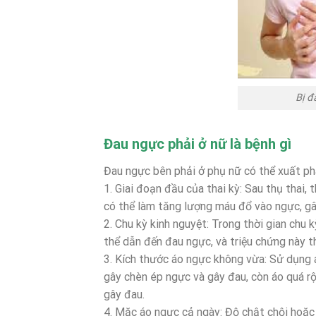
Bị đ
Đau ngực phải ở nữ là bệnh gì
Đau ngực bên phải ở phụ nữ có thể xuất ph
1. Giai đoạn đầu của thai kỳ: Sau thụ thai
có thể làm tăng lượng máu đổ vào ngực, g
2. Chu kỳ kinh nguyệt: Trong thời gian chu k
thể dẫn đến đau ngực, và triệu chứng này t
3. Kích thước áo ngực không vừa: Sử dụng 
gây chèn ép ngực và gây đau, còn áo quá r
gây đau.
4. Mặc áo ngực cả ngày: Độ chật chội hoặc c