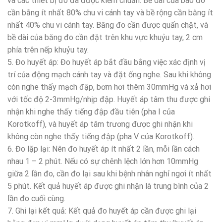
và các thiết bị đo đã được kiểm chuẩn. Bề dài của bao đo
cần bằng ít nhất 80% chu vi cánh tay và bề rộng cần bằng ít
nhất 40% chu vi cánh tay. Băng đo cần được quấn chặt, và
bề dài của băng đo cần đặt trên khu vực khuỷu tay, 2 cm
phía trên nếp khuỷu tay.
5. Đo huyết áp: Đo huyết áp bắt đầu bằng việc xác định vị
trí của động mạch cánh tay và đặt ống nghe. Sau khi không
còn nghe thấy mạch đập, bơm hơi thêm 30mmHg và xả hơi
với tốc độ 2-3mmHg/nhịp đập. Huyết áp tâm thu được ghi
nhận khi nghe thấy tiếng đập đầu tiên (pha I của
Korotkoff), và huyết áp tâm trương được ghi nhận khi
không còn nghe thấy tiếng đập (pha V của Korotkoff).
6. Đo lặp lại: Nên đo huyết áp ít nhất 2 lần, mỗi lần cách
nhau 1 – 2 phút. Nếu có sự chênh lệch lớn hơn 10mmHg
giữa 2 lần đo, cần đo lại sau khi bệnh nhân nghỉ ngơi ít nhất
5 phút. Kết quả huyết áp được ghi nhận là trung bình của 2
lần đo cuối cùng.
7. Ghi lại kết quả: Kết quả đo huyết áp cần được ghi lại