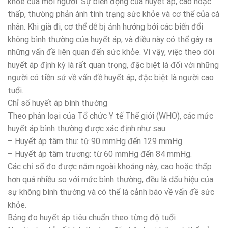
khỏe của mỗi người. Sự biến động của huyết áp, cao hoặc
thấp, thường phản ánh tình trạng sức khỏe và cơ thể của cá
nhân. Khi già đi, cơ thể dễ bị ảnh hưởng bởi các biến đổi
không bình thường của huyết áp, và điều này có thể gây ra
những vấn đề liên quan đến sức khỏe. Vì vậy, việc theo dõi
huyết áp định kỳ là rất quan trọng, đặc biệt là đối với những
người có tiền sử về vấn đề huyết áp, đặc biệt là người cao
tuổi.
Chỉ số huyết áp bình thường
Theo phân loại của Tổ chức Y tế Thế giới (WHO), các mức
huyết áp bình thường được xác định như sau:
– Huyết áp tâm thu: từ 90 mmHg đến 129 mmHg.
– Huyết áp tâm trương: từ 60 mmHg đến 84 mmHg.
Các chỉ số đo được nằm ngoài khoảng này, cao hoặc thấp
hơn quá nhiều so với mức bình thường, đều là dấu hiệu của
sự không bình thường và có thể là cảnh báo về vấn đề sức
khỏe.
Bảng đo huyết áp tiêu chuẩn theo từng độ tuổi