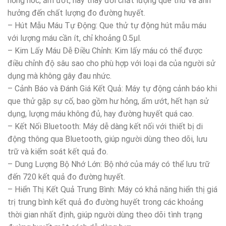
hỏng hóc, ẩm ướt, hay thay đổi chất lượng que thử và ảnh
hưởng đến chất lượng đo đường huyết.
– Hút Mẫu Máu Tự Động: Que thử tự động hút mẫu máu
với lượng máu cần ít, chỉ khoảng 0.5µl.
– Kim Lấy Máu Dễ Điều Chỉnh: Kim lấy máu có thể được
điều chỉnh độ sâu sao cho phù hợp với loại da của người sử
dụng mà không gây đau nhức.
– Cảnh Báo và Đánh Giá Kết Quả: Máy tự động cảnh báo khi
que thử gặp sự cố, bao gồm hư hỏng, ẩm ướt, hết hạn sử
dụng, lượng máu không đủ, hay đường huyết quá cao.
– Kết Nối Bluetooth: Máy dễ dàng kết nối với thiết bị di
động thông qua Bluetooth, giúp người dùng theo dõi, lưu
trữ và kiểm soát kết quả đo.
– Dung Lượng Bộ Nhớ Lớn: Bộ nhớ của máy có thể lưu trữ
đến 720 kết quả đo đường huyết.
– Hiển Thị Kết Quả Trung Bình: Máy có khả năng hiển thị giá
trị trung bình kết quả đo đường huyết trong các khoảng
thời gian nhất định, giúp người dùng theo dõi tình trạng