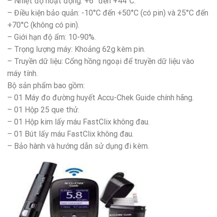
– Nhiệt độ hoạt động: +6° đến +44°C.
– Điều kiện bảo quản: -10°C đến +50°C (có pin) và 25°C đến
+70°C (không có pin).
– Giới hạn độ ẩm: 10-90%.
– Trọng lượng máy: Khoảng 62g kèm pin.
– Truyền dữ liệu: Cổng hồng ngoại để truyền dữ liệu vào
máy tính.
Bộ sản phẩm bao gồm:
– 01 Máy đo đường huyết Accu-Chek Guide chính hãng.
– 01 Hộp 25 que thử.
– 01 Hộp kim lấy máu FastClix không đau.
– 01 Bút lấy máu FastClix không đau.
– Bảo hành và hướng dẫn sử dụng đi kèm.