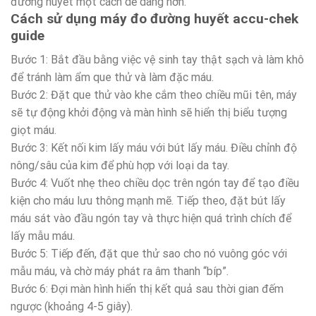
đường huyết một cách dễ dàng hơn.
Cách sử dụng máy đo đường huyết accu-chek
guide
Bước 1: Bắt đầu bằng việc vệ sinh tay thật sạch và làm khô
để tránh làm ẩm que thử và làm đặc máu.
Bước 2: Đặt que thử vào khe cắm theo chiều mũi tên, máy
sẽ tự động khởi động và màn hình sẽ hiển thị biểu tượng
giọt máu.
Bước 3: Kết nối kim lấy máu với bút lấy máu. Điều chỉnh độ
nông/sâu của kim để phù hợp với loại da tay.
Bước 4: Vuốt nhẹ theo chiều dọc trên ngón tay để tạo điều
kiện cho máu lưu thông mạnh mẽ. Tiếp theo, đặt bút lấy
máu sát vào đầu ngón tay và thực hiện quá trình chích để
lấy mẫu máu.
Bước 5: Tiếp đến, đặt que thử sao cho nó vuông góc với
mẫu máu, và chờ máy phát ra âm thanh “bíp”.
Bước 6: Đợi màn hình hiển thị kết quả sau thời gian đếm
ngược (khoảng 4-5 giây).