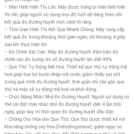
– Màn Hình Hiển Thị Lớn: Máy được trang bị màn hình hiển
thị lớn, giúp người sử dụng mọi độ tuổi dễ dàng theo dõi
kết quả đo đường huyết một cách rõ ràng.
– Thời Gian Hiển Thị Kết Quả Nhanh Chóng: Máy cung cấp
kết quả đo trong khoảng thời gian ngắn, chỉ khoảng 4 giây
sau khi thực hiện đo.
– Độ Chính Xác Cao: Máy đo đường huyết đảm bảo độ
chính xác đo lường chỉ số đường huyết lên đến 99%.
– Que Thử Tự Động Mã Hoá: Thiết kế que thử tự động mã
hoá giúp loại bỏ bước nhập mã code, giảm thiểu sai sót
trong quá trình đo đường huyết. Đơn giản chỉ cần gắn que
thử và máy sẽ tự động mã hoá và khởi động.
– Chức Năng Nhắc Nhở Đo Đường Huyết: Người sử dụng có
thể cài đặt máy nhắc nhở đo đường huyết đến 4 lần mỗi
ngày, giúp duy trì thói quen đo đường huyết đều đặn.
– Chống Oxy Hóa cho Que Thử: Que thử được thiết kế với
khả năng chống oxy hóa (Dehydrogenase), giảm nguy cơ