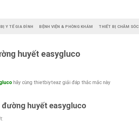
BỊ Y TẾ GIA ĐÌNH
BỆNH VIỆN & PHÒNG KHÁM
THIẾT BỊ CHĂM SÓC
ờng huyết easygluco
gluco
hãy cùng thietbiyteaz giải đáp thắc mắc này
o đường huyết easygluco
t: