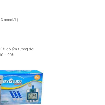
3.3 mmol/L)
 90% độ ẩm tương đối
 10 – 90%