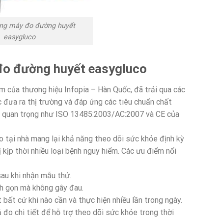
ng máy đo đường huyết
easygluco
đo đường huyết easygluco
 của thương hiệu Infopia – Hàn Quốc, đã trải qua các
c đưa ra thị trường và đáp ứng các tiêu chuẩn chất
n quan trọng như ISO 13485:2003/AC:2007 và CE của
 tại nhà mang lại khả năng theo dõi sức khỏe định kỳ
ị kịp thời nhiều loại bệnh nguy hiểm. Các ưu điểm nổi
sau khi nhận mẫu thử.
nh gọn mà không gây đau.
bất cứ khi nào cần và thực hiện nhiều lần trong ngày.
uả đo chi tiết để hỗ trợ theo dõi sức khỏe trong thời