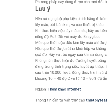
Phương pháp này dùng được cho mọi đối t
Lưu ý
Nên sử dụng bộ phụ kiện chính hãng đi kè
lấy máu, bút bắn kim, và các thiết bị khác.
Khi thực hiện việc lấy mẫu máu, hãy ưu ti
nồng độ Po2 đối với máy đo Easygluco.
Mỗi que thử hoặc đầu kim lấy máu chỉ được
Nếu que thử được rút ra khỏi hộp và không
quả đo. Hãy vứt bỏ ngay sau khi sử dụng và
Không nên thực hiện đo đường huyết bằng 
đang trong tình trạng sốc, huyết áp thấp, 
cao trên 10.000 feet. Đồng thời, tránh sử 
khoảng 10 – 40 độ C và từ 10 – 90% độ ẩ
Nguồn:
Tham khảo Internet
Thông tin cần tư vấn truy cập
thietbiytea