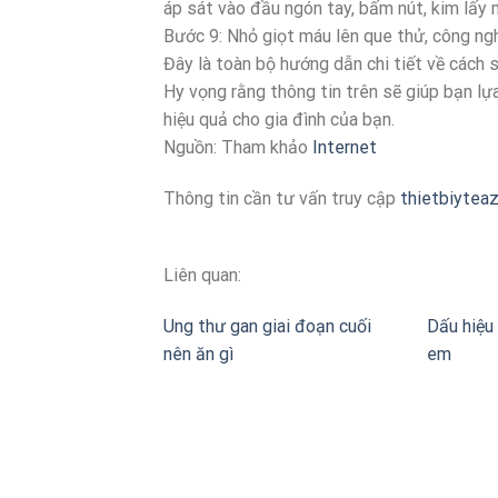
áp sát vào đầu ngón tay, bấm nút, kim lấy 
Bước 9: Nhỏ giọt máu lên que thử, công ng
Đây là toàn bộ hướng dẫn chi tiết về các
Hy vọng rằng thông tin trên sẽ giúp bạn l
hiệu quả cho gia đình của bạn.
Nguồn: Tham khảo
Internet
Thông tin cần tư vấn truy cập
thietbiytea
Liên quan:
Ung thư gan giai đoạn cuối
Dấu hiệu 
nên ăn gì
em