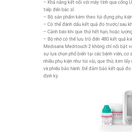
– Khả năng kết nối với máy tính qua cổng U
tiếp đến bác sĩ.
– Bộ sản phẩm kèm theo túi đựng phụ kiện 
– Có thể đánh dấu kết quả đo trước/sau kh
– Cảnh báo khi que thử hết hạn, hoặc lượn
– Bộ nhớ có thể lưu trữ đến 480 kết quả ki
Medisana Meditouch 2 không chỉ nổi bật với
sự lựa chọn phổ biến tại các bệnh viện, cơ
nhiều phụ kiện như túi vải, que thử, kim lấ
và phiếu bảo hành. Để đảm bảo kết quả đo ch
định kỳ.