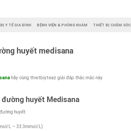
BỊ Y TẾ GIA ĐÌNH
BỆNH VIỆN & PHÒNG KHÁM
THIẾT BỊ CHĂM SÓC
ường huyết medisana
isana
hãy cùng thietbiyteaz giải đáp thắc mắc này
o đường huyết Medisana
 đường huyết:
mol/L – 33.3mmol/L)