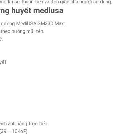
g lại sự thuận tiện và đơn giản cho người sử dụng.
ng huyết mediusa
tự động MediUSA GM330 Max:
 theo hướng mũi tên.
ử.
yết.
ánh ánh nắng trực tiếp.
(39 – 104oF).