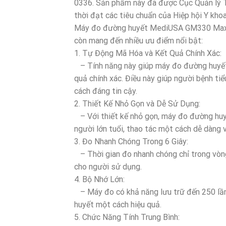
0336. Sản phẩm này đã được Cục Quản lý
thời đạt các tiêu chuẩn của Hiệp hội Y khoa
Máy đo đường huyết MediUSA GM330 Max kh
còn mang đến nhiều ưu điểm nổi bật:
1. Tự Động Mã Hóa và Kết Quả Chính Xác:
– Tính năng này giúp máy đo đường huyết 
quả chính xác. Điều này giúp người bệnh t
cách đáng tin cậy.
2. Thiết Kế Nhỏ Gọn và Dễ Sử Dụng:
– Với thiết kế nhỏ gọn, máy đo đường hu
người lớn tuổi, thao tác một cách dễ dàng v
3. Đo Nhanh Chóng Trong 6 Giây:
– Thời gian đo nhanh chóng chỉ trong vòng 
cho người sử dụng.
4. Bộ Nhớ Lớn:
– Máy đo có khả năng lưu trữ đến 250 lần 
huyết một cách hiệu quả.
5. Chức Năng Tính Trung Bình: