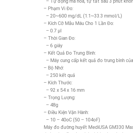
– Tự động mã hóa, tự tắt sau 3 phút khô
– Phạm Vi Đo:
– 20~600 mg/dL (1.1~33.3 mmol/L)
– Kích Cỡ Mẫu Máu Cho 1 Lần Đo:
– 0.7 μl
– Thời Gian Đo:
– 6 giây
– Kết Quả Đo Trung Bình:
– Máy cung cấp kết quả đo trung bình của 
– Bộ Nhớ:
– 250 kết quả
– Kích Thước:
– 92 x 54 x 16 mm
– Trọng Lượng:
– 48g
– Điều Kiện Vận Hành:
– 10 – 40oC (50 – 104oF)
Máy đo đường huyết MediUSA GM330 Max kh