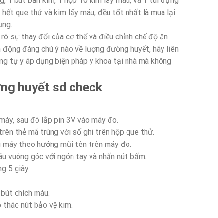
, 1 bút bắn kim, 1 hộp 10 kim lấy máu, và 1 túi đựng
 hết que thử và kim lấy máu, đều tốt nhất là mua lại
ụng.
rõ sự thay đổi của cơ thể và điều chỉnh chế độ ăn
n động đáng chú ý nào về lượng đường huyết, hãy liên
ông tự y áp dụng biện pháp y khoa tại nhà mà không
ng huyết sd check
máy, sau đó lắp pin 3V vào máy đo.
rên thẻ mã trùng với số ghi trên hộp que thử.
g máy theo hướng mũi tên trên máy đo.
áu vuông góc với ngón tay và nhấn nút bấm.
g 5 giây.
 bút chích máu.
ó tháo nút bảo vệ kim.