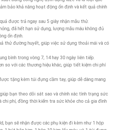
đảm bảo khả năng hoạt động ổn định và kết quả chính
 quả được trả ngay sau 5 giây nhận mẫu thử.
hỏng, đã hết hạn sử dụng, lượng mẫu máu không đủ
ng ổn định.
uả thử đường huyết, giúp việc sử dụng thoải mái và có
ng bình trong vòng 7, 14 hay 30 ngày liên tiếp.
 so với các thương hiệu khác, giúp tiết kiệm chi phí
 được tặng kèm túi đựng cầm tay, giúp dễ dàng mang
iúp bạn theo dõi sát sao và chính xác tình trạng sức
à chi phí, đồng thời kiểm tra sức khỏe cho cả gia đình
, bạn sẽ nhận được các phụ kiện đi kèm như 1 hộp