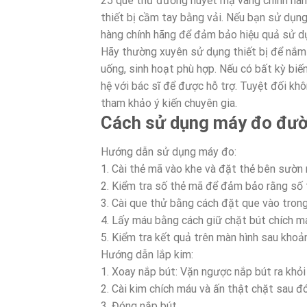
25 que thử đường huyết mạ vàng chính hãng
thiết bị cầm tay bằng vải. Nếu bạn sử dụng
hàng chính hãng để đảm bảo hiệu quả sử d
Hãy thường xuyên sử dụng thiết bị để nắm 
uống, sinh hoạt phù hợp. Nếu có bất kỳ biế
hệ với bác sĩ để được hỗ trợ. Tuyệt đối kh
tham khảo ý kiến chuyên gia.
Cách sử dụng máy đo đườ
Hướng dẫn sử dụng máy đo:
1. Cài thẻ mã vào khe và đặt thẻ bên sườn 
2. Kiểm tra số thẻ mã để đảm bảo rằng số t
3. Cài que thử bằng cách đặt que vào tron
4. Lấy máu bằng cách giữ chặt bút chích m
5. Kiểm tra kết quả trên màn hình sau khoản
Hướng dẫn lắp kim:
1. Xoay nắp bút: Vặn ngược nắp bút ra khỏi
2. Cài kim chích máu và ấn thật chặt sau đ
3. Đóng nắp bút.