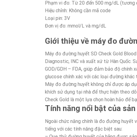
Phạm vi đo: Từ 20 đến 500 mg/dL (tương 
Hiệu chỉnh: Không cần mã code
Loại pin: 3V
Đơn vị đo: mmol/L và mg/dL
Giới thiệu về máy đo đườ
Máy đo đường huyết SD Check Gold Blood 
Diagnostic, INC và xuất xứ từ Hàn Quốc. 
GOD/GDH – FDA, giúp đảm bảo độ chính xá
glucose chính xác với các loại đường khác 
Máy đo đường huyết không chỉ được áp dụn
khích sử dụng tại nhà để thực hiện theo d
Check Gold là một lựa chọn hoàn hảo để b
Tính năng nổi bật của sả
Ngoài chức năng chính là đo đường huyết v
tiếng với các tính năng đặc biệt sau:
– Que thử đường huyết của hãng được sản 