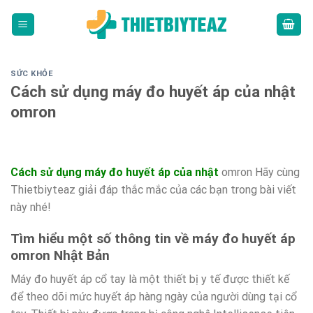
Skip
to
content
SỨC KHỎE
Cách sử dụng máy đo huyết áp của nhật
omron
Cách sử dụng máy đo huyết áp của nhật
omron Hãy cùng
Thietbiyteaz giải đáp thắc mắc của các bạn trong bài viết
này nhé!
Tìm hiểu một số thông tin về máy đo huyết áp
omron Nhật Bản
Máy đo huyết áp cổ tay là một thiết bị y tế được thiết kế
để theo dõi mức huyết áp hàng ngày của người dùng tại cổ