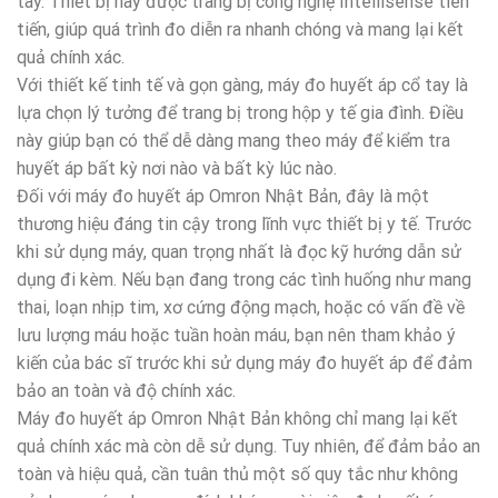
tay. Thiết bị này được trang bị công nghệ Intellisense tiên
tiến, giúp quá trình đo diễn ra nhanh chóng và mang lại kết
quả chính xác.
Với thiết kế tinh tế và gọn gàng, máy đo huyết áp cổ tay là
lựa chọn lý tưởng để trang bị trong hộp y tế gia đình. Điều
này giúp bạn có thể dễ dàng mang theo máy để kiểm tra
huyết áp bất kỳ nơi nào và bất kỳ lúc nào.
Đối với máy đo huyết áp Omron Nhật Bản, đây là một
thương hiệu đáng tin cậy trong lĩnh vực thiết bị y tế. Trước
khi sử dụng máy, quan trọng nhất là đọc kỹ hướng dẫn sử
dụng đi kèm. Nếu bạn đang trong các tình huống như mang
thai, loạn nhịp tim, xơ cứng động mạch, hoặc có vấn đề về
lưu lượng máu hoặc tuần hoàn máu, bạn nên tham khảo ý
kiến của bác sĩ trước khi sử dụng máy đo huyết áp để đảm
bảo an toàn và độ chính xác.
Máy đo huyết áp Omron Nhật Bản không chỉ mang lại kết
quả chính xác mà còn dễ sử dụng. Tuy nhiên, để đảm bảo an
toàn và hiệu quả, cần tuân thủ một số quy tắc như không