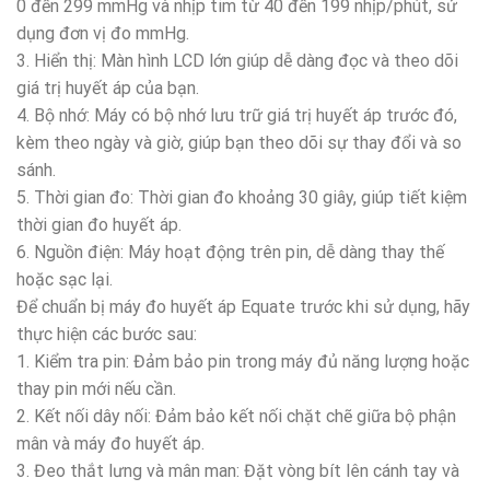
0 đến 299 mmHg và nhịp tim từ 40 đến 199 nhịp/phút, sử
dụng đơn vị đo mmHg.
3. Hiển thị: Màn hình LCD lớn giúp dễ dàng đọc và theo dõi
giá trị huyết áp của bạn.
4. Bộ nhớ: Máy có bộ nhớ lưu trữ giá trị huyết áp trước đó,
kèm theo ngày và giờ, giúp bạn theo dõi sự thay đổi và so
sánh.
5. Thời gian đo: Thời gian đo khoảng 30 giây, giúp tiết kiệm
thời gian đo huyết áp.
6. Nguồn điện: Máy hoạt động trên pin, dễ dàng thay thế
hoặc sạc lại.
Để chuẩn bị máy đo huyết áp Equate trước khi sử dụng, hãy
thực hiện các bước sau:
1. Kiểm tra pin: Đảm bảo pin trong máy đủ năng lượng hoặc
thay pin mới nếu cần.
2. Kết nối dây nối: Đảm bảo kết nối chặt chẽ giữa bộ phận
mân và máy đo huyết áp.
3. Đeo thắt lưng và mân man: Đặt vòng bít lên cánh tay và