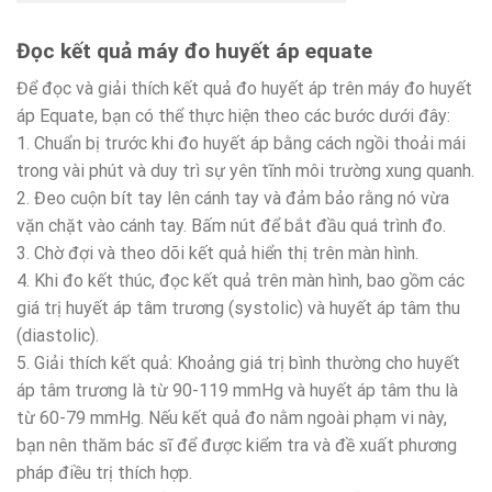
Đọc kết quả máy đo huyết áp equate
Để đọc và giải thích kết quả đo huyết áp trên máy đo huyết
áp Equate, bạn có thể thực hiện theo các bước dưới đây:
1. Chuẩn bị trước khi đo huyết áp bằng cách ngồi thoải mái
trong vài phút và duy trì sự yên tĩnh môi trường xung quanh.
2. Đeo cuộn bít tay lên cánh tay và đảm bảo rằng nó vừa
vặn chặt vào cánh tay. Bấm nút để bắt đầu quá trình đo.
3. Chờ đợi và theo dõi kết quả hiển thị trên màn hình.
4. Khi đo kết thúc, đọc kết quả trên màn hình, bao gồm các
giá trị huyết áp tâm trương (systolic) và huyết áp tâm thu
(diastolic).
5. Giải thích kết quả: Khoảng giá trị bình thường cho huyết
áp tâm trương là từ 90-119 mmHg và huyết áp tâm thu là
từ 60-79 mmHg. Nếu kết quả đo nằm ngoài phạm vi này,
bạn nên thăm bác sĩ để được kiểm tra và đề xuất phương
pháp điều trị thích hợp.