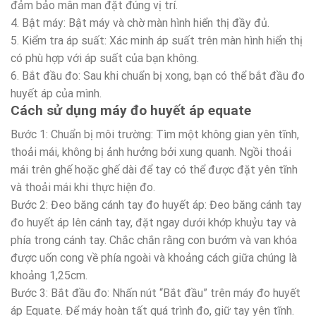
đảm bảo mân man đặt đúng vị trí.
4. Bật máy: Bật máy và chờ màn hình hiển thị đầy đủ.
5. Kiểm tra áp suất: Xác minh áp suất trên màn hình hiển thị
có phù hợp với áp suất của bạn không.
6. Bắt đầu đo: Sau khi chuẩn bị xong, bạn có thể bắt đầu đo
huyết áp của mình.
Cách sử dụng máy đo huyết áp equate
Bước 1: Chuẩn bị môi trường: Tìm một không gian yên tĩnh,
thoải mái, không bị ảnh hưởng bởi xung quanh. Ngồi thoải
mái trên ghế hoặc ghế dài để tay có thể được đặt yên tĩnh
và thoải mái khi thực hiện đo.
Bước 2: Đeo băng cánh tay đo huyết áp: Đeo băng cánh tay
đo huyết áp lên cánh tay, đặt ngay dưới khớp khuỷu tay và
phía trong cánh tay. Chắc chắn rằng con bướm và van khóa
được uốn cong về phía ngoài và khoảng cách giữa chúng là
khoảng 1,25cm.
Bước 3: Bắt đầu đo: Nhấn nút “Bắt đầu” trên máy đo huyết
áp Equate. Để máy hoàn tất quá trình đo, giữ tay yên tĩnh.