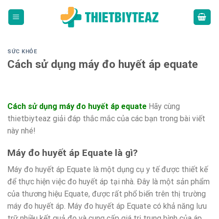
Skip
to
content
SỨC KHỎE
Cách sử dụng máy đo huyết áp equate
Cách sử dụng máy đo huyết áp equate
Hãy cùng
thietbiyteaz giải đáp thắc mắc của các bạn trong bài viết
này nhé!
Máy đo huyết áp Equate là gì?
Máy đo huyết áp Equate là một dụng cụ y tế được thiết kế
để thực hiện việc đo huyết áp tại nhà. Đây là một sản phẩm
của thương hiệu Equate, được rất phổ biến trên thị trường
máy đo huyết áp. Máy đo huyết áp Equate có khả năng lưu
trữ nhiều kết quả đo và cung cấp giá trị trung bình của áp