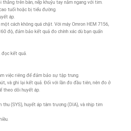
 thẳng trên bàn, nếp khuỷu tay nằm ngang với tim.
ao tuổi hoặc bị tiểu đường.
uyết áp.
ái một cách không quá chặt. Với máy Omron HEM 7156,
 360 độ, đảm bảo kết quả đo chính xác dù bạn quấn
 đọc kết quả.
làm việc riêng để đảm bảo sự tập trung.
t, và ghi lại kết quả. Đối với lần đo đầu tiên, nên đo ở
ể theo dõi huyết áp.
âm thu (SYS), huyết áp tâm trương (DIA), và nhịp tim
hiều.