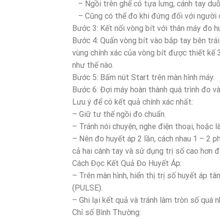
– Ngồi trên ghế có tựa lưng, cánh tay duỗi
– Cũng có thể đo khi đứng đối với người c
Bước 3: Kết nối vòng bít với thân máy đo h
Bước 4: Quấn vòng bít vào bắp tay bên tr
vùng chính xác của vòng bít được thiết kế
như thế nào.
Bước 5: Bấm nút Start trên màn hình máy.
Bước 6: Đợi máy hoàn thành quá trình đo và
Lưu ý để có kết quả chính xác nhất:
– Giữ tư thế ngồi đo chuẩn.
– Tránh nói chuyện, nghe điện thoại, hoặc 
– Nên đo huyết áp 2 lần, cách nhau 1 – 2 phú
cả hai cánh tay và sử dụng trị số cao hơn đ
Cách Đọc Kết Quả Đo Huyết Áp:
– Trên màn hình, hiển thị trị số huyết áp t
(PULSE).
– Ghi lại kết quả và tránh làm tròn số quá n
Chỉ số Bình Thường: