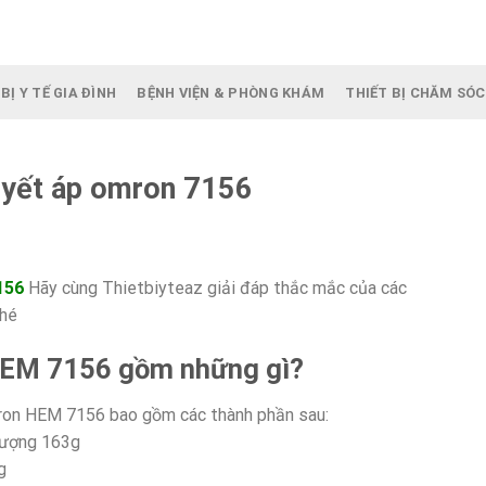
BỊ Y TẾ GIA ĐÌNH
BỆNH VIỆN & PHÒNG KHÁM
THIẾT BỊ CHĂM SÓC
uyết áp omron 7156
156
Hãy cùng Thietbiyteaz giải đáp thắc mắc của các
nhé
HEM 7156 gồm những gì?
ron HEM 7156 bao gồm các thành phần sau:
 lượng 163g
g