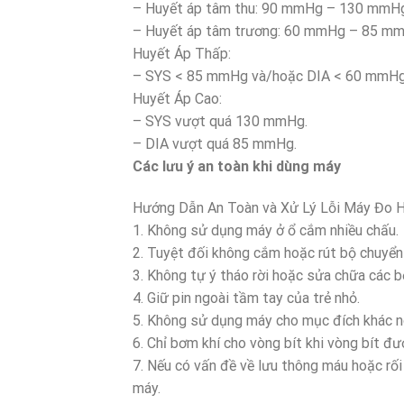
– Huyết áp tâm thu: 90 mmHg – 130 mmH
– Huyết áp tâm trương: 60 mmHg – 85 m
Huyết Áp Thấp:
– SYS < 85 mmHg và/hoặc DIA < 60 mmHg 
Huyết Áp Cao:
– SYS vượt quá 130 mmHg.
– DIA vượt quá 85 mmHg.
Các lưu ý an toàn khi dùng máy
Hướng Dẫn An Toàn và Xử Lý Lỗi Máy Đo
1. Không sử dụng máy ở ổ cắm nhiều chấu.
2. Tuyệt đối không cắm hoặc rút bộ chuyển 
3. Không tự ý tháo rời hoặc sửa chữa các 
4. Giữ pin ngoài tầm tay của trẻ nhỏ.
5. Không sử dụng máy cho mục đích khác ng
6. Chỉ bơm khí cho vòng bít khi vòng bít đư
7. Nếu có vấn đề về lưu thông máu hoặc rối
máy.