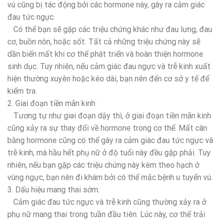
vú cũng bị tác động bởi các hormone này, gây ra cảm giác
đau tức ngực.
Có thể bạn sẽ gặp các triệu chứng khác như đau lưng, đau
cơ, buồn nôn, hoặc sốt. Tất cả những triệu chứng này sẽ
dần biến mất khi cơ thể phát triển và hoàn thiện hormone
sinh dục. Tuy nhiên, nếu cảm giác đau ngực và trễ kinh xuất
hiện thường xuyên hoặc kéo dài, bạn nên đến cơ sở y tế để
kiểm tra.
2. Giai đoạn tiền mãn kinh:
Tương tự như giai đoạn dậy thì, ở giai đoạn tiền mãn kinh
cũng xảy ra sự thay đổi về hormone trong cơ thể. Mất cân
bằng hormone cũng có thể gây ra cảm giác đau tức ngực và
trễ kinh, mà hầu hết phụ nữ ở độ tuổi này đều gặp phải. Tuy
nhiên, nếu bạn gặp các triệu chứng này kèm theo hạch ở
vùng ngực, bạn nên đi khám bởi có thể mắc bệnh u tuyến vú.
3. Dấu hiệu mang thai sớm:
Cảm giác đau tức ngực và trễ kinh cũng thường xảy ra ở
phụ nữ mang thai trong tuần đầu tiên. Lúc này, cơ thể trải