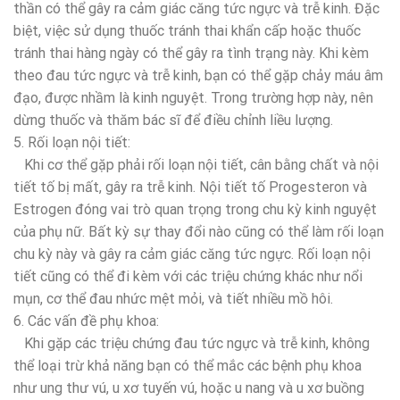
thần có thể gây ra cảm giác căng tức ngực và trễ kinh. Đặc
biệt, việc sử dụng thuốc tránh thai khẩn cấp hoặc thuốc
tránh thai hàng ngày có thể gây ra tình trạng này. Khi kèm
theo đau tức ngực và trễ kinh, bạn có thể gặp chảy máu âm
đạo, được nhầm là kinh nguyệt. Trong trường hợp này, nên
dừng thuốc và thăm bác sĩ để điều chỉnh liều lượng.
5. Rối loạn nội tiết:
Khi cơ thể gặp phải rối loạn nội tiết, cân bằng chất và nội
tiết tố bị mất, gây ra trễ kinh. Nội tiết tố Progesteron và
Estrogen đóng vai trò quan trọng trong chu kỳ kinh nguyệt
của phụ nữ. Bất kỳ sự thay đổi nào cũng có thể làm rối loạn
chu kỳ này và gây ra cảm giác căng tức ngực. Rối loạn nội
tiết cũng có thể đi kèm với các triệu chứng khác như nổi
mụn, cơ thể đau nhức mệt mỏi, và tiết nhiều mồ hôi.
6. Các vấn đề phụ khoa:
Khi gặp các triệu chứng đau tức ngực và trễ kinh, không
thể loại trừ khả năng bạn có thể mắc các bệnh phụ khoa
như ung thư vú, u xơ tuyến vú, hoặc u nang và u xơ buồng