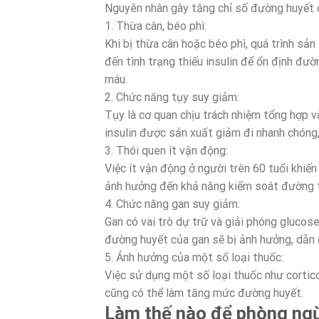
Nguyên nhân gây tăng chỉ số đường huyết ở 
1. Thừa cân, béo phì:
Khi bị thừa cân hoặc béo phì, quá trình sản
đến tình trạng thiếu insulin để ổn định đ
máu.
2. Chức năng tụy suy giảm:
Tụy là cơ quan chịu trách nhiệm tổng hợp v
insulin được sản xuất giảm đi nhanh chón
3. Thói quen ít vận động:
Việc ít vận động ở người trên 60 tuổi khiế
ảnh hưởng đến khả năng kiểm soát đường t
4. Chức năng gan suy giảm:
Gan có vai trò dự trữ và giải phóng glucos
đường huyết của gan sẽ bị ảnh hưởng, dẫn
5. Ảnh hưởng của một số loại thuốc:
Việc sử dụng một số loại thuốc như cortico
cũng có thể làm tăng mức đường huyết.
Làm thế nào để phòng ngừ