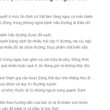
uyết ở mức ổn định có thể làm tăng nguy cơ mắc bệnh
chủ động trong phòng ngừa bệnh tiểu đường là điều rất
bệnh tiểu đường được đề xuất:
mạnh bằng cách ăn nhiều trái cây ít đường, rau củ, ngũ
quá nhiều đồ ăn chứa đường, thực phẩm chế biến sẵn,
ỏ trong ngày, bao gồm cả các bữa ăn phụ. Đồng thời,
 quá nhiều hoặc quá ít, ăn đúng giờ và không nhịn đói
ách tham gia vào hoạt động thể dục nhẹ nhàng như đi
 sức khỏe và duy trì thường xuyên.
 có khói thuốc lá từ những người xung quanh. Đảm
nhà theo hướng dẫn của bác sĩ và đi khám sức khỏe
 vấn đề bệnh lý và điều trị kịp thời.