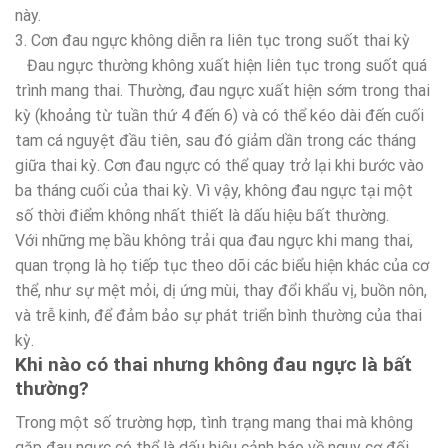
này.
3. Cơn đau ngực không diễn ra liên tục trong suốt thai kỳ
Đau ngực thường không xuất hiện liên tục trong suốt quá
trình mang thai. Thường, đau ngực xuất hiện sớm trong thai
kỳ (khoảng từ tuần thứ 4 đến 6) và có thể kéo dài đến cuối
tam cá nguyệt đầu tiên, sau đó giảm dần trong các tháng
giữa thai kỳ. Cơn đau ngực có thể quay trở lại khi bước vào
ba tháng cuối của thai kỳ. Vì vậy, không đau ngực tại một
số thời điểm không nhất thiết là dấu hiệu bất thường.
Với những mẹ bầu không trải qua đau ngực khi mang thai,
quan trọng là họ tiếp tục theo dõi các biểu hiện khác của cơ
thể, như sự mệt mỏi, dị ứng mùi, thay đổi khẩu vị, buồn nôn,
và trễ kinh, để đảm bảo sự phát triển bình thường của thai
kỳ.
Khi nào có thai nhưng không đau ngực là bất
thường?
Trong một số trường hợp, tình trạng mang thai mà không
gặp đau ngực có thể là dấu hiệu cảnh báo về nguy cơ đối