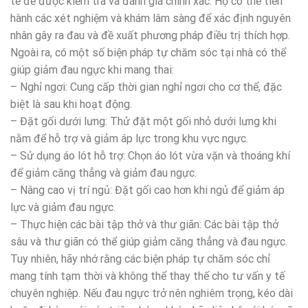
tế để được kiểm tra và đánh giá chính xác. Họ có thể tiến
hành các xét nghiệm và khám lâm sàng để xác định nguyên
nhân gây ra đau và đề xuất phương pháp điều trị thích hợp.
Ngoài ra, có một số biện pháp tự chăm sóc tại nhà có thể
giúp giảm đau ngực khi mang thai:
– Nghỉ ngơi: Cung cấp thời gian nghỉ ngơi cho cơ thể, đặc
biệt là sau khi hoạt động.
– Đặt gối dưới lưng: Thử đặt một gối nhỏ dưới lưng khi
nằm để hỗ trợ và giảm áp lực trong khu vực ngực.
– Sử dụng áo lót hỗ trợ: Chọn áo lót vừa vặn và thoáng khí
để giảm căng thẳng và giảm đau ngực.
– Nâng cao vị trí ngủ: Đặt gối cao hơn khi ngủ để giảm áp
lực và giảm đau ngực.
– Thực hiện các bài tập thở và thư giãn: Các bài tập thở
sâu và thư giãn có thể giúp giảm căng thẳng và đau ngực.
Tuy nhiên, hãy nhớ rằng các biện pháp tự chăm sóc chỉ
mang tính tạm thời và không thể thay thế cho tư vấn y tế
chuyên nghiệp. Nếu đau ngực trở nên nghiêm trọng, kéo dài