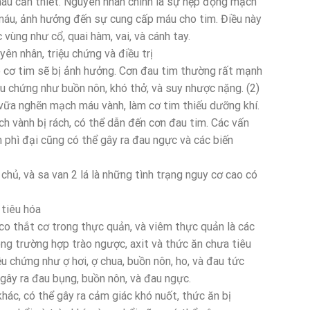
áu cần thiết. Nguyên nhân chính là sự hẹp động mạch
máu, ảnh hưởng đến sự cung cấp máu cho tim. Điều này
 vùng như cổ, quai hàm, vai, và cánh tay.
n nhân, triệu chứng và điều trị
 cơ tim sẽ bị ảnh hưởng. Cơn đau tim thường rất mạnh
u chứng như buồn nôn, khó thở, và suy nhược nặng. (2)
ữa nghẽn mạch máu vành, làm cơ tim thiếu dưỡng khí.
 vành bị rách, có thể dẫn đến cơn đau tim. Các vấn
 phì đại cũng có thể gây ra đau ngực và các biến
ủ, và sa van 2 lá là những tình trạng nguy cơ cao có
 tiêu hóa
co thắt cơ trong thực quản, và viêm thực quản là các
ong trường hợp trào ngược, axit và thức ăn chưa tiêu
ệu chứng như ợ hơi, ợ chua, buồn nôn, ho, và đau tức
 gây ra đau bụng, buồn nôn, và đau ngực.
hác, có thể gây ra cảm giác khó nuốt, thức ăn bị