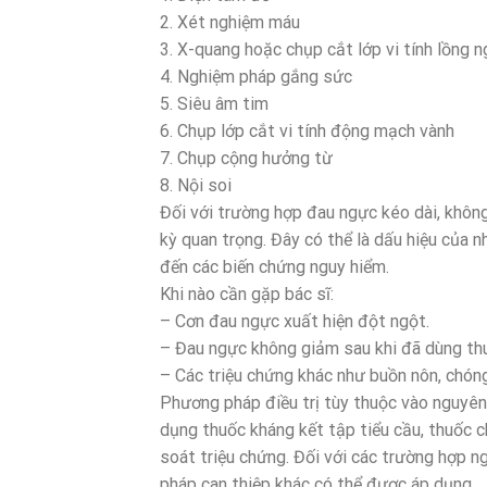
2. Xét nghiệm máu
3. X-quang hoặc chụp cắt lớp vi tính lồng 
4. Nghiệm pháp gắng sức
5. Siêu âm tim
6. Chụp lớp cắt vi tính động mạch vành
7. Chụp cộng hưởng từ
8. Nội soi
Đối với trường hợp đau ngực kéo dài, không
kỳ quan trọng. Đây có thể là dấu hiệu của nh
đến các biến chứng nguy hiểm.
Khi nào cần gặp bác sĩ:
– Cơn đau ngực xuất hiện đột ngột.
– Đau ngực không giảm sau khi đã dùng thu
– Các triệu chứng khác như buồn nôn, chóng 
Phương pháp điều trị tùy thuộc vào nguyên 
dụng thuốc kháng kết tập tiểu cầu, thuốc ch
soát triệu chứng. Đối với các trường hợp 
pháp can thiệp khác có thể được áp dụng.