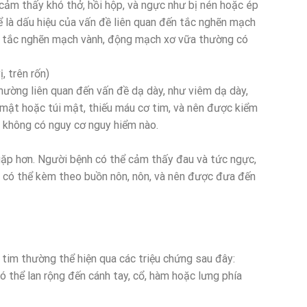
cảm thấy khó thở, hồi hộp, và ngực như bị nén hoặc ép
ể là dấu hiệu của vấn đề liên quan đến tắc nghẽn mạch
ư tắc nghẽn mạch vành, động mạch xơ vữa thường có
, trên rốn)
hường liên quan đến vấn đề dạ dày, như viêm dạ dày,
mật hoặc túi mật, thiếu máu cơ tim, và nên được kiểm
g không có nguy cơ nguy hiểm nào.
gặp hơn. Người bệnh có thể cảm thấy đau và tức ngực,
c có thể kèm theo buồn nôn, nôn, và nên được đưa đến
tim thường thể hiện qua các triệu chứng sau đây:
 thể lan rộng đến cánh tay, cổ, hàm hoặc lưng phía