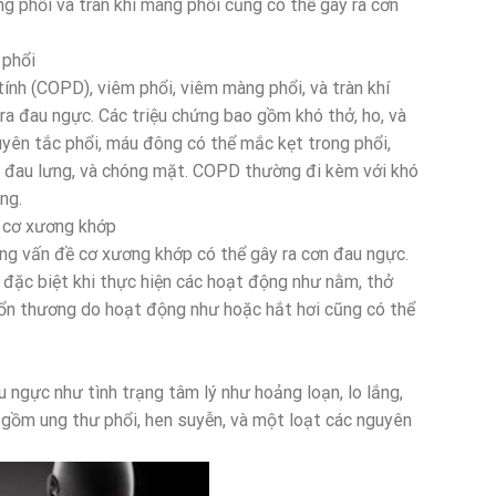
g phổi và tràn khí màng phổi cũng có thể gây ra cơn
 phổi
ính (COPD), viêm phổi, viêm màng phổi, và tràn khí
ra đau ngực. Các triệu chứng bao gồm khó thở, ho, và
uyên tắc phổi, máu đông có thể mắc kẹt trong phổi,
, đau lưng, và chóng mặt. COPD thường đi kèm với khó
ng.
n cơ xương khớp
ng vấn đề cơ xương khớp có thể gây ra cơn đau ngực.
 đặc biệt khi thực hiện các hoạt động như nằm, thở
tổn thương do hoạt động như hoặc hắt hơi cũng có thể
 ngực như tình trạng tâm lý như hoảng loạn, lo lắng,
 gồm ung thư phổi, hen suyễn, và một loạt các nguyên