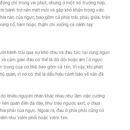
động chỉ trong vài phút, nhưng ở một số trường hợp,
gười bệnh trở nên mệt mỏi và gặp khó khăn trong việc
hía nào của ngực, bao gồm cả phía trái, phải, giữa, trên
a vùng cổ, hàm hoặc thậm chí xuống cả cánh tay.
ười bệnh trải qua sự khó chịu và đau tức tại vùng ngực
t và cảm giác đau có thể là dữ dội hoặc âm ỉ ở ngực
n trọng của cơ thể, bao gồm cả tim. Vì vậy, khi phát
hủ quan, vì nó có thể là dấu hiệu cảnh báo về vấn đề
ể do nhiều nguyên nhân khác nhau như làm việc cường
liên quan đến dạ dày, như trào ngược axit, ợ chua
hía phải của ngực. Ngoài ra, đau ở phía phải cũng có
hiểm như viêm phổi hoặc viêm tim.