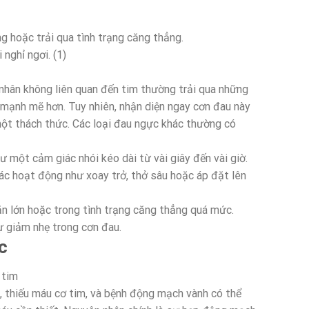
g hoặc trải qua tình trạng căng thẳng.
nghỉ ngơi. (1)
hân không liên quan đến tim thường trải qua những
mạnh mẽ hơn. Tuy nhiên, nhận diện ngay cơn đau này
một thách thức. Các loại đau ngực khác thường có
ư một cảm giác nhói kéo dài từ vài giây đến vài giờ.
ác hoạt động như xoay trở, thở sâu hoặc áp đặt lên
n lớn hoặc trong tình trạng căng thẳng quá mức.
sự giảm nhẹ trong cơn đau.
c
 tim
, thiếu máu cơ tim, và bệnh động mạch vành có thể