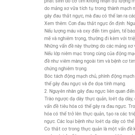
phát sinh do cơ tim không nhận đủ lượng m
do mảng xơ vữa tích tụ trong thành mạch 
gây đau thắt ngực, mà đau có thể lan ra các
Xem thêm: Cơn đau thắt ngực ổn định: Nguyê
Nếu lượng máu và oxy đến tim giảm, tế bào
mẽ và nghiêm trọng, thường đi kèm với triệ
Những vấn đề này thường do các mảng xơ v
Nếu lớp niêm mạc trong cùng của động mạch
đề như viêm màng ngoài tim và bệnh cơ tim
chứng nghiêm trọng.
Bóc tách động mạch chủ, phình động mạch ch
thể gây đau ngực và đe dọa tính mạng.
2. Nguyên nhân gây đau ngực liên quan đến
Trào ngược dạ dày thực quản, loét dạ dày, 
vấn đề tiêu hóa có thể gây ra đau ngực. Tr
hóa có thể trở lên thực quản, tạo ra các tri
ngực. Các loại bệnh như loét dạ dày có thể
Co thắt cơ trong thực quản là một vấn đề k