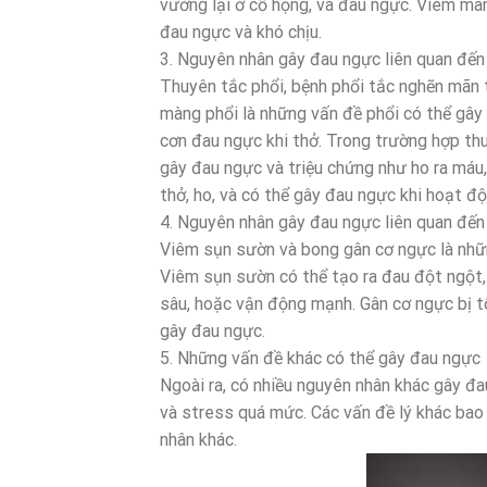
vướng lại ở cổ họng, và đau ngực. Viêm màn
đau ngực và khó chịu.
3. Nguyên nhân gây đau ngực liên quan đến
Thuyên tắc phổi, bệnh phổi tắc nghẽn mãn t
màng phổi là những vấn đề phổi có thể gây 
cơn đau ngực khi thở. Trong trường hợp th
gây đau ngực và triệu chứng như ho ra máu
thở, ho, và có thể gây đau ngực khi hoạt độ
4. Nguyên nhân gây đau ngực liên quan đế
Viêm sụn sườn và bong gân cơ ngực là nhữ
Viêm sụn sườn có thể tạo ra đau đột ngột,
sâu, hoặc vận động mạnh. Gân cơ ngực bị 
gây đau ngực.
5. Những vấn đề khác có thể gây đau ngực
Ngoài ra, có nhiều nguyên nhân khác gây đau
và stress quá mức. Các vấn đề lý khác bao
nhân khác.