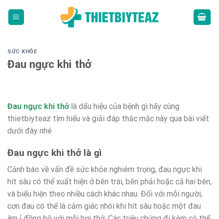
Skip
to
content
SỨC KHỎE
Đau ngực khi thở
Đau ngực khi thở
là dấu hiệu của bệnh gì hãy cùng
thietbiyteaz tìm hiểu và giải đáp thắc mắc này qua bài viết
dưới đây nhé
Đau ngực khi thở là gì
Cảnh báo về vấn đề sức khỏe nghiêm trọng, đau ngực khi
hít sâu có thể xuất hiện ở bên trái, bên phải hoặc cả hai bên,
và biểu hiện theo nhiều cách khác nhau. Đối với mỗi người,
cơn đau có thể là cảm giác nhói khi hít sâu hoặc một đau
âm ỉ đồng bộ với mỗi hơi thở. Các triệu chứng đi kèm có thể