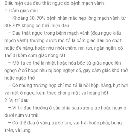
Biểu hiện của đau thắt ngực do bệnh mạch vành:
1. Cảm giác đau:
– Khoảng 30-70% bệnh nhân mắc hẹp lòng mạch vành từ
30-70% không có biểu hiện đau.
– Đau thắt ngực trong bệnh mạch vành (đau ngực kiểu
mạch vành) thường được mô tả là cảm giác đau bó chặt
hoặc đè nặng, hoặc như nhói châm, ran ran, ngăn ngăn, có
thể đi kèm cảm giác nóng rát.
– Mô tả có thể là nhiệt hoặc hỏa bốc từ giữa ngực lên
nghẹn ở cổ hoặc như bị bóp nghẹt cổ, gây cảm giác khó thở
hoặc ngộp thở.
– Có những trường hợp chỉ mô tả là hồi hộp, hẫng, hụt hơi
và mệt ở ngực, kèm theo chóng mặt và hoảng hốt.
2. Vị trí đau:
– Vị trí đau thường ở sâu phía sau xương ức hoặc ngay ở
dưới núm vú trái.
– Có thể đau ở vùng trước tim, vai trái hoặc phải, bụng
trên, và lưng.