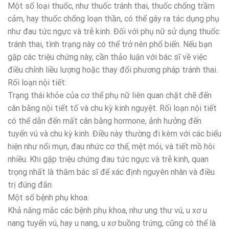
Một số loại thuốc, như thuốc tránh thai, thuốc chống trầm
cảm, hay thuốc chống loạn thần, có thể gây ra tác dụng phụ
như đau tức ngực và trễ kinh. Đối với phụ nữ sử dụng thuốc
tránh thai, tình trạng này có thể trở nên phổ biến. Nếu bạn
gặp các triệu chứng này, cần thảo luận với bác sĩ về việc
điều chỉnh liều lượng hoặc thay đổi phương pháp tránh thai.
Rối loạn nội tiết:
Trạng thái khỏe của cơ thể phụ nữ liên quan chặt chẽ đến
cân bằng nội tiết tố và chu kỳ kinh nguyệt. Rối loạn nội tiết
có thể dẫn đến mất cân bằng hormone, ảnh hưởng đến
tuyến vú và chu kỳ kinh. Điều này thường đi kèm với các biểu
hiện như nổi mụn, đau nhức cơ thể, mệt mỏi, và tiết mồ hôi
nhiều. Khi gặp triệu chứng đau tức ngực và trễ kinh, quan
trọng nhất là thăm bác sĩ để xác định nguyên nhân và điều
trị đúng đắn.
Một số bệnh phụ khoa:
Khả năng mắc các bệnh phụ khoa, như ung thư vú, u xơ u
nang tuyến vú, hay u nang, u xơ buồng trứng, cũng có thể là