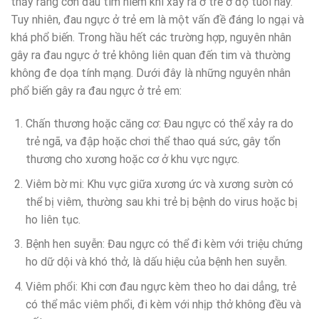
thấy rằng cơn đau tim hiếm khi xảy ra ở trẻ ở độ tuổi này.
Tuy nhiên, đau ngực ở trẻ em là một vấn đề đáng lo ngại và
khá phổ biến. Trong hầu hết các trường hợp, nguyên nhân
gây ra đau ngực ở trẻ không liên quan đến tim và thường
không đe dọa tính mạng. Dưới đây là những nguyên nhân
phổ biến gây ra đau ngực ở trẻ em:
Chấn thương hoặc căng cơ: Đau ngực có thể xảy ra do
trẻ ngã, va đập hoặc chơi thể thao quá sức, gây tổn
thương cho xương hoặc cơ ở khu vực ngực.
Viêm bờ mi: Khu vực giữa xương ức và xương sườn có
thể bị viêm, thường sau khi trẻ bị bệnh do virus hoặc bị
ho liên tục.
Bệnh hen suyễn: Đau ngực có thể đi kèm với triệu chứng
ho dữ dội và khó thở, là dấu hiệu của bệnh hen suyễn.
Viêm phổi: Khi cơn đau ngực kèm theo ho dai dẳng, trẻ
có thể mắc viêm phổi, đi kèm với nhịp thở không đều và