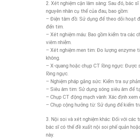
2. Xét nghiệm cận lâm sàng: Sau đó, bác sĩ
nguyên nhân cụ thể của đau, bao gồm:
– Điện tâm đồ: Sử dụng để theo dõi hoạt độ
đến tim.
– Xét nghiệm máu: Bao gồm kiểm tra các ch
viêm nhiễm.
– Xét nghiệm men tim: Đo lượng enzyme ti
không.
– X-quang hoặc chụp CT lồng ngực: Được s
lồng ngực.
– Nghiệm pháp gắng sức: Kiểm tra sự phản 
– Siêu âm tim: Sử dụng sóng siêu âm để tạ
– Chụp CT động mạch vành: Xác định xem c
– Chụp cộng hưởng từ: Sử dụng để kiểm tr
3. Nội soi và xét nghiệm khác: Đối với các 
bác sĩ có thể đề xuất nội soi phế quản ho
này.