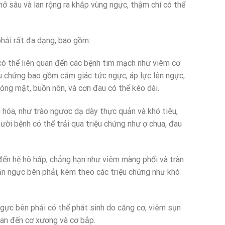
hở sâu và lan rộng ra khắp vùng ngực, thậm chí có thể
hải rất đa dạng, bao gồm:
có thể liên quan đến các bệnh tim mạch như viêm cơ
ệu chứng bao gồm cảm giác tức ngực, áp lực lên ngực,
hóng mặt, buồn nôn, và cơn đau có thể kéo dài.
u hóa, như trào ngược dạ dày thực quản và khó tiêu,
ời bệnh có thể trải qua triệu chứng như ợ chua, đau
 đến hệ hô hấp, chẳng hạn như viêm màng phổi và tràn
ần ngực bên phải, kèm theo các triệu chứng như khó
ngực bên phải có thể phát sinh do căng cơ, viêm sụn
uan đến cơ xương và cơ bắp.