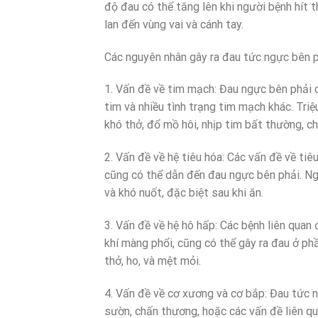
độ đau có thể tăng lên khi người bệnh hít t
lan đến vùng vai và cánh tay.
Các nguyên nhân gây ra đau tức ngực bên p
1. Vấn đề về tim mạch: Đau ngực bên phải 
tim và nhiều tình trạng tim mạch khác. Tri
khó thở, đổ mồ hôi, nhịp tim bất thường, c
2. Vấn đề về hệ tiêu hóa: Các vấn đề về tiê
cũng có thể dẫn đến đau ngực bên phải. Ngư
và khó nuốt, đặc biệt sau khi ăn.
3. Vấn đề về hệ hô hấp: Các bệnh liên quan
khí màng phổi, cũng có thể gây ra đau ở ph
thở, ho, và mệt mỏi.
4. Vấn đề về cơ xương và cơ bắp: Đau tức 
sườn, chấn thương, hoặc các vấn đề liên q