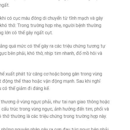
ngất.
 khi có cục máu đông di chuyển từ tĩnh mạch và gây
khó thở. Trong trường hợp nhẹ, người bệnh thường
g lớn có thể gây ngất cụt.
 lắng quá mức có thể gây ra các triệu chứng tương tự
ực bên phải, khó thở, nhịp tim nhanh, đổ mồ hôi và
thể xuất phát từ căng cơ hoặc bong gân trong vùng
t động thể thao hoặc vận động mạnh. Sau khi nghỉ
 có thể giảm đi đáng kể.
 thương ở vùng ngực phải, như tai nạn giao thông hoặc
 cấu trúc trong vùng ngực, ảnh hưởng đến tim, phổi và
 thở thường là các triệu chứng trong trường hợp này.
ng những nguyên nhân gây ra cơn đau tức ngực bên phải.