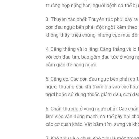
trường hợp nặng hơn, người bệnh có thể bị 
3. Thuyên tắc phổi: Thuyên tắc phổi xảy ra
cơn đau ngực bên phải đột ngột kèm theo 
không thấy triệu chứng, nhưng cục máu đôn
4. Căng thẳng và lo lắng: Căng thẳng và lo
với cơn đau tim, bao gồm đau tức ở vùng ng
cảm giác đè nặng ngực.
5. Căng cơ: Các cơn đau ngực bên phải có 
ngực, thường sau khi tham gia vào các hoạ
ngơi hoặc sử dụng thuốc giảm đau, cơn đau
6. Chấn thương ở vùng ngực phải: Các chấn
làm việc vận động mạnh, có thể gây hại cho
các cơ quan khác. Vết bầm tím, sưng và khó
7. Khó tiêu và ợ chua: Khó tiêu là một tro