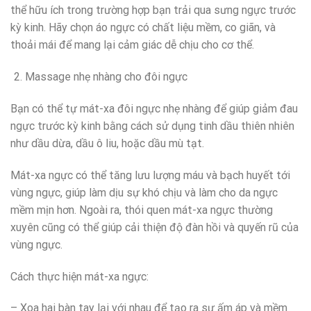
thể hữu ích trong trường hợp bạn trải qua sưng ngực trước
kỳ kinh. Hãy chọn áo ngực có chất liệu mềm, co giãn, và
thoải mái để mang lại cảm giác dễ chịu cho cơ thể.
Massage nhẹ nhàng cho đôi ngực
Bạn có thể tự mát-xa đôi ngực nhẹ nhàng để giúp giảm đau
ngực trước kỳ kinh bằng cách sử dụng tinh dầu thiên nhiên
như dầu dừa, dầu ô liu, hoặc dầu mù tạt.
Mát-xa ngực có thể tăng lưu lượng máu và bạch huyết tới
vùng ngực, giúp làm dịu sự khó chịu và làm cho da ngực
mềm mịn hơn. Ngoài ra, thói quen mát-xa ngực thường
xuyên cũng có thể giúp cải thiện độ đàn hồi và quyến rũ của
vùng ngực.
Cách thực hiện mát-xa ngực:
– Xoa hai bàn tay lại với nhau để tạo ra sự ấm áp và mềm