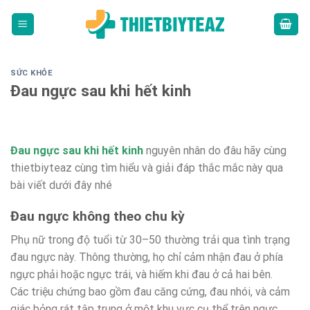
Skip
to
content
SỨC KHỎE
Đau ngực sau khi hết kinh
Đau ngực sau khi hết kinh
nguyên nhân do đâu hãy cùng
thietbiyteaz cùng tìm hiểu và giải đáp thắc mắc này qua
bài viết dưới đây nhé
Đau ngực không theo chu kỳ
Phụ nữ trong độ tuổi từ 30–50 thường trải qua tình trạng
đau ngực này. Thông thường, họ chỉ cảm nhận đau ở phía
ngực phải hoặc ngực trái, và hiếm khi đau ở cả hai bên.
Các triệu chứng bao gồm đau căng cứng, đau nhói, và cảm
giác bỏng rát tập trung ở một khu vực cụ thể trên ngực.