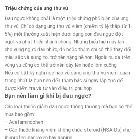
Triệu chứng của ung thư vú
Đau ngực không phải là một triệu chứng phổ biến của ung
thư vú. Chỉ có dạng ung thư vú viêm (chiếm tỷ lệ thấp từ 1-
5%) mới thường xuất hiện dưới dạng cơn đau ngực đột
ngột và phát triển nhanh chóng. Những biểu hiện này làm
cho vùng ngực đau nhức, đỏ hoặc thậm chí có thể thay đổi
màu sắc và sưng to, trở nên nặng nề hơn. Ngoài ra, da trên
vùng vú cũng có thể trở nên dày lên hoặc lõm xuống.
Nếu có bất kỳ nghi ngờ nào về dạng ung thư vú viêm, quan
trọng nhất là bạn nên đến thăm bác sĩ ngay lập tức để
được kiểm tra và tư vấn điều trị phù hợp.
Bạn nên làm gì khi bị đau ngực?
Các loại thuốc giảm đau ngực thông thường mà bạn có thể
mua bao gồm:
– Acetaminophen
– Các thuốc kháng viêm không chứa steroid (NSAIDs) như
ibuprofen, naproxen hay aspirin.