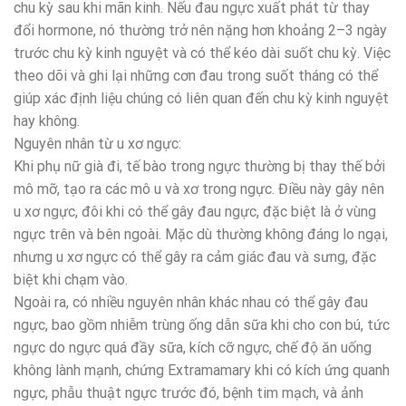
chu kỳ sau khi mãn kinh. Nếu đau ngực xuất phát từ thay
đổi hormone, nó thường trở nên nặng hơn khoảng 2–3 ngày
trước chu kỳ kinh nguyệt và có thể kéo dài suốt chu kỳ. Việc
theo dõi và ghi lại những cơn đau trong suốt tháng có thể
giúp xác định liệu chúng có liên quan đến chu kỳ kinh nguyệt
hay không.
Nguyên nhân từ u xơ ngực:
Khi phụ nữ già đi, tế bào trong ngực thường bị thay thế bởi
mô mỡ, tạo ra các mô u và xơ trong ngực. Điều này gây nên
u xơ ngực, đôi khi có thể gây đau ngực, đặc biệt là ở vùng
ngực trên và bên ngoài. Mặc dù thường không đáng lo ngại,
nhưng u xơ ngực có thể gây ra cảm giác đau và sưng, đặc
biệt khi chạm vào.
Ngoài ra, có nhiều nguyên nhân khác nhau có thể gây đau
ngực, bao gồm nhiễm trùng ống dẫn sữa khi cho con bú, tức
ngực do ngực quá đầy sữa, kích cỡ ngực, chế độ ăn uống
không lành mạnh, chứng Extramamary khi có kích ứng quanh
ngực, phẫu thuật ngực trước đó, bệnh tim mạch, và ảnh