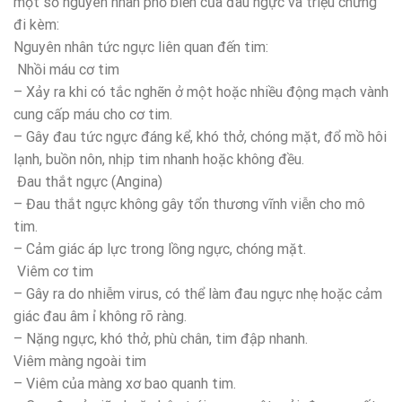
một số nguyên nhân phổ biến của đau ngực và triệu chứng
đi kèm:
Nguyên nhân tức ngực liên quan đến tim:
Nhồi máu cơ tim
– Xảy ra khi có tắc nghẽn ở một hoặc nhiều động mạch vành
cung cấp máu cho cơ tim.
– Gây đau tức ngực đáng kể, khó thở, chóng mặt, đổ mồ hôi
lạnh, buồn nôn, nhịp tim nhanh hoặc không đều.
Đau thắt ngực (Angina)
– Đau thắt ngực không gây tổn thương vĩnh viễn cho mô
tim.
– Cảm giác áp lực trong lồng ngực, chóng mặt.
Viêm cơ tim
– Gây ra do nhiễm virus, có thể làm đau ngực nhẹ hoặc cảm
giác đau âm ỉ không rõ ràng.
– Nặng ngực, khó thở, phù chân, tim đập nhanh.
Viêm màng ngoài tim
– Viêm của màng xơ bao quanh tim.