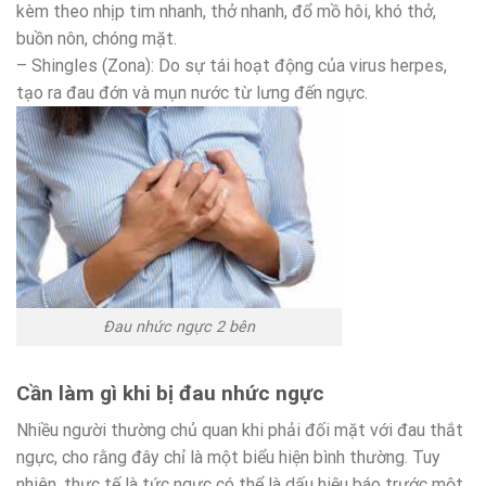
kèm theo nhịp tim nhanh, thở nhanh, đổ mồ hôi, khó thở,
buồn nôn, chóng mặt.
– Shingles (Zona): Do sự tái hoạt động của virus herpes,
tạo ra đau đớn và mụn nước từ lưng đến ngực.
Đau nhức ngực 2 bên
Cần làm gì khi bị đau nhức ngực
Nhiều người thường chủ quan khi phải đối mặt với đau thắt
ngực, cho rằng đây chỉ là một biểu hiện bình thường. Tuy
nhiên, thực tế là tức ngực có thể là dấu hiệu báo trước một