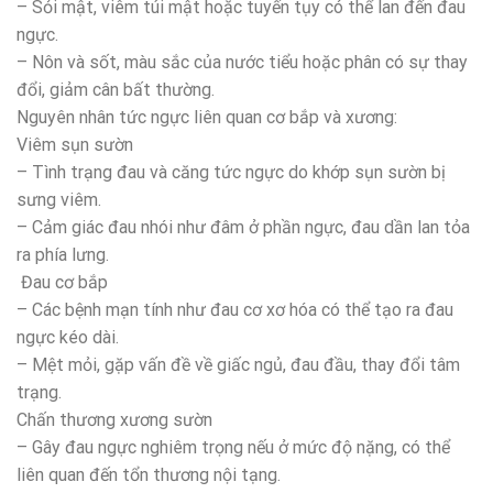
– Sỏi mật, viêm túi mật hoặc tuyến tụy có thể lan đến đau
ngực.
– Nôn và sốt, màu sắc của nước tiểu hoặc phân có sự thay
đổi, giảm cân bất thường.
Nguyên nhân tức ngực liên quan cơ bắp và xương:
Viêm sụn sườn
– Tình trạng đau và căng tức ngực do khớp sụn sườn bị
sưng viêm.
– Cảm giác đau nhói như đâm ở phần ngực, đau dần lan tỏa
ra phía lưng.
Đau cơ bắp
– Các bệnh mạn tính như đau cơ xơ hóa có thể tạo ra đau
ngực kéo dài.
– Mệt mỏi, gặp vấn đề về giấc ngủ, đau đầu, thay đổi tâm
trạng.
Chấn thương xương sườn
– Gây đau ngực nghiêm trọng nếu ở mức độ nặng, có thể
liên quan đến tổn thương nội tạng.