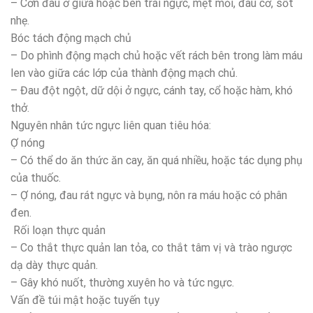
– Cơn đau ở giữa hoặc bên trái ngực, mệt mỏi, đau cơ, sốt
nhẹ.
Bóc tách động mạch chủ
– Do phình động mạch chủ hoặc vết rách bên trong làm máu
len vào giữa các lớp của thành động mạch chủ.
– Đau đột ngột, dữ dội ở ngực, cánh tay, cổ hoặc hàm, khó
thở.
Nguyên nhân tức ngực liên quan tiêu hóa:
Ợ nóng
– Có thể do ăn thức ăn cay, ăn quá nhiều, hoặc tác dụng phụ
của thuốc.
– Ợ nóng, đau rát ngực và bụng, nôn ra máu hoặc có phân
đen.
Rối loạn thực quản
– Co thắt thực quản lan tỏa, co thắt tâm vị và trào ngược
dạ dày thực quản.
– Gây khó nuốt, thường xuyên ho và tức ngực.
Vấn đề túi mật hoặc tuyến tụy