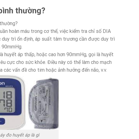
 bình thường?
 thường?
ần hoàn máu trong cơ thể, việc kiểm tra chỉ số DIA
duy trì ổn định, áp suất tâm trương cần được duy trì
ến 90mmHg.
à huyết áp thấp, hoặc cao hơn 90mmHg, gọi là huyết
tiêu cực cho sức khỏe. Điều này có thể làm cho mạch
 ra các vấn đề cho tim hoặc ảnh hưởng đến não, v.v.
áy đo huyết áp là gì