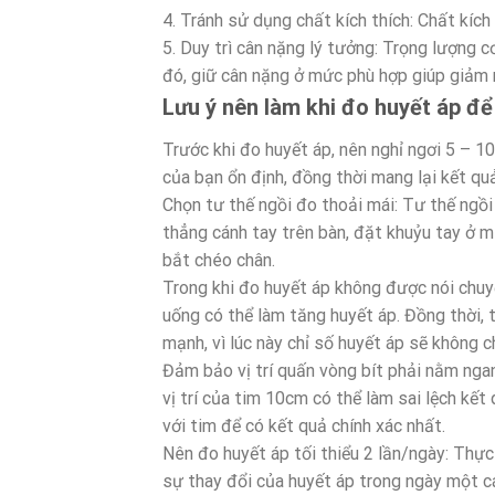
4. Tránh sử dụng chất kích thích: Chất kích
5. Duy trì cân nặng lý tưởng: Trọng lượng c
đó, giữ cân nặng ở mức phù hợp giúp giảm 
Lưu ý nên làm khi đo huyết áp để
Trước khi đo huyết áp, nên nghỉ ngơi 5 – 10
của bạn ổn định, đồng thời mang lại kết qu
Chọn tư thế ngồi đo thoải mái: Tư thế ngồi
thẳng cánh tay trên bàn, đặt khuỷu tay ở 
bắt chéo chân.
Trong khi đo huyết áp không được nói chuyệ
uống có thể làm tăng huyết áp. Đồng thời, 
mạnh, vì lúc này chỉ số huyết áp sẽ không c
Đảm bảo vị trí quấn vòng bít phải nằm ngan
vị trí của tim 10cm có thể làm sai lệch kế
với tim để có kết quả chính xác nhất.
Nên đo huyết áp tối thiểu 2 lần/ngày: Thực 
sự thay đổi của huyết áp trong ngày một cá