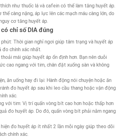
 thích như thuốc lá và cafein có thể làm tăng huyết áp.
ơ thể càng nặng, áp lực lên các mạch máu càng lớn, do
nguy cơ tăng huyết áp.
 có chỉ số DIA đúng
 phút: Thời gian nghỉ ngơi giúp tâm trạng và huyết áp
ả đo chính xác nhất.
 thoải mái giúp huyết áp ổn định hơn. Bạn nên duỗi
mức cao ngang với tim, chân đặt xuống sàn và không
n, ăn uống hay đi lại: Hành động nói chuyện hoặc ăn
tránh đo huyết áp sau khi leo cầu thang hoặc vận động
hính xác.
g với tim: Vị trí quấn vòng bít cao hơn hoặc thấp hơn
t quả đo huyết áp. Do đó, quấn vòng bít phải nằm ngang
hiện đo huyết áp ít nhất 2 lần mỗi ngày giúp theo dõi
ch chính xác.