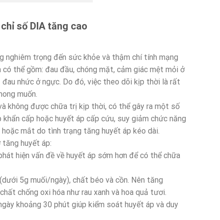
chỉ số DIA tăng cao
ng nghiêm trọng đến sức khỏe và thậm chí tính mạng
n có thể gồm: đau đầu, chóng mặt, cảm giác mệt mỏi ở
 đau nhức ở ngực. Do đó, việc theo dõi kịp thời là rất
 mong muốn.
à không được chữa trị kịp thời, có thể gây ra một số
p khẩn cấp hoặc huyết áp cấp cứu, suy giảm chức năng
 hoặc mắt do tình trạng tăng huyết áp kéo dài.
 tăng huyết áp:
p phát hiện vấn đề về huyết áp sớm hơn để có thể chữa
 (dưới 5g muối/ngày), chất béo và cồn. Nên tăng
 chất chống oxi hóa như rau xanh và hoa quả tươi.
ngày khoảng 30 phút giúp kiểm soát huyết áp và duy