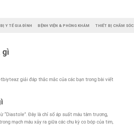
BỊ Y TẾ GIA ĐÌNH
BỆNH VIỆN & PHÒNG KHÁM
THIẾT BỊ CHĂM SÓC
 gì
tbiyteaz giải đáp thắc mắc của các bạn trong bài viết
ì
từ “Diastole”. Đây là chỉ số áp suất máu tâm trương,
u trong mạch máu xảy ra giữa các chu kỳ co bóp của tim,