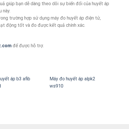
t quả giúp bạn dễ dàng theo dõi sự biến đổi của huyết áp
u này.
rong trường hợp sử dụng máy đo huyết áp điện tử,
ạt động tốt và đo được kết quả chính xác.
z.com
để được hỗ trợ.
uyết áp b3 afib
Máy đo huyết áp alpk2
d
ws910