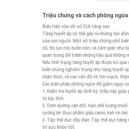
Triệu chứng và cách phòng ngừa 
Biểu hiện của chỉ số DIA tăng cao
Tăng huyết áp có thể gây ra những tác độ
của con người. Một số triệu chứng phổ biế
cổ, thị lực mờ, buồn nôn, và cảm giác như bị
quan trọng để tránh những hậu quả không
Nếu tình trạng tăng huyết áp được bỏ qua v
biến chứng nghiêm trọng như tăng huyết á
nhận thức, và các vấn đề về tim mạch, thận
Các biện pháp phòng ngừa để giảm nguy cơ
1. Kiểm tra huyết áp định kỳ: Điều này giú
trị kịp thời.
2. Dinh dưỡng cân đối: Hạn chế lượng muối
cường ăn thực phẩm giàu canxi, kali và các
3. Tập thể dục đều đặn: Tập thể dục hàng 
trì sức khỏe tốt.