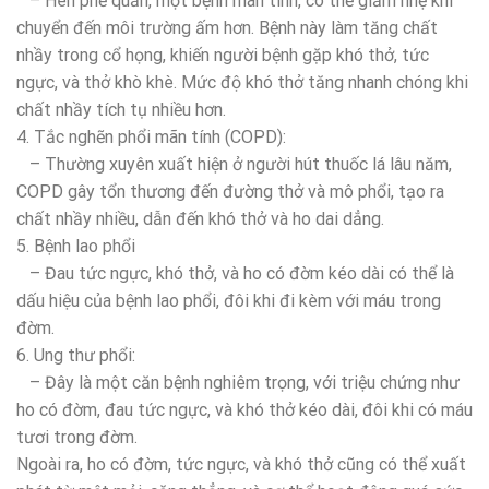
– Hen phế quản, một bệnh mãn tính, có thể giảm nhẹ khi
chuyển đến môi trường ấm hơn. Bệnh này làm tăng chất
nhầy trong cổ họng, khiến người bệnh gặp khó thở, tức
ngực, và thở khò khè. Mức độ khó thở tăng nhanh chóng khi
chất nhầy tích tụ nhiều hơn.
4. Tắc nghẽn phổi mãn tính (COPD):
– Thường xuyên xuất hiện ở người hút thuốc lá lâu năm,
COPD gây tổn thương đến đường thở và mô phổi, tạo ra
chất nhầy nhiều, dẫn đến khó thở và ho dai dẳng.
5. Bệnh lao phổi
– Đau tức ngực, khó thở, và ho có đờm kéo dài có thể là
dấu hiệu của bệnh lao phổi, đôi khi đi kèm với máu trong
đờm.
6. Ung thư phổi:
– Đây là một căn bệnh nghiêm trọng, với triệu chứng như
ho có đờm, đau tức ngực, và khó thở kéo dài, đôi khi có máu
tươi trong đờm.
Ngoài ra, ho có đờm, tức ngực, và khó thở cũng có thể xuất