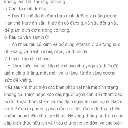
không làm tổn thương cổ họng.
5. Chế độ dinh dưỡng:
– Duy trì chế độ ăn đảm bảo dinh dưỡng và năng lượng.
Hạn chế thức ăn sẵn, thức ăn có đường, và sữa động vật
để giảm dịch đờm trong cổ họng.
6. Rau củ và vitamin C:
– Ăn nhiều rau củ xanh và bổ sung vitamin C để tăng sức
đề kháng và tránh xa bia, rượu, và thuốc lá.
7. Luyện tập nhẹ nhàng:
– Thực hiện các bài tập nhẹ nhàng như yoga và thiền để
giảm căng thẳng, mệt mỏi, và lo lắng, từ đó tăng cường
sức đề kháng.
Nếu sau khi thực hiện các biện pháp tại nhà mà tình trạng
không cải thiện hoặc kéo dài, người bệnh cần đến thăm bác
sĩ để được thăm khám và xác định nguyên nhân bệnh. Bác sĩ
có thể đưa ra phương pháp điều trị dứt điểm để tránh biến
chứng nguy hiểm cho sức khỏe. Hy vọng thông tin trên cung
cấp kiến thức hữu ích về triệu chứng ho có đờm và các biện