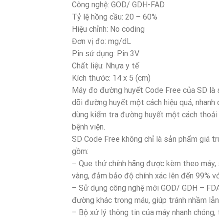
Công nghệ: GOD/ GDH-FAD
Tỷ lệ hồng cầu: 20 – 60%
Hiệu chỉnh: No coding
Đơn vị đo: mg/dL
Pin sử dụng: Pin 3V
Chất liệu: Nhựa y tế
Kích thước: 14 x 5 (cm)
Máy đo đường huyết Code Free của SD là s
dõi đường huyết một cách hiệu quả, nhanh c
dùng kiểm tra đường huyết một cách thoải 
bệnh viện.
SD Code Free không chỉ là sản phẩm giá tru
gồm:
– Que thử chính hãng được kèm theo máy, 
vàng, đảm bảo độ chính xác lên đến 99% vớ
– Sử dụng công nghệ mới GOD/ GDH – FDA, 
đường khác trong máu, giúp tránh nhầm lẫn
– Bộ xử lý thông tin của máy nhanh chóng, 