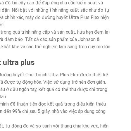
n và độ tin cậy cao để đáp ứng nhu cầu kiểm soát và
 đặn. Nổi bật với những tính năng xuất sắc như đo tự
à chính xác, máy đo đường huyết Ultra Plus Flex hiện
ời.
trong quá trình nâng cấp và sản xuất, hứa hẹn đem lại
 và đảm bảo. Tất cả các sản phẩm của Johnson &
a khắt khe và các thử nghiệm lâm sàng trên quy mô lớn
ultra plus
ường huyết One Touch Ultra Plus Flex được thiết kế
ã được tự động hóa. Việc sử dụng trở nên đơn giản,
áu ở đầu ngón tay, kết quả có thể thu được chỉ trong
lâu.
hỉnh để thuận tiện đọc kết quả trong điều kiện thiếu
ên đến 99% chỉ sau 5 giây, nhờ vào việc áp dụng công
 tự động đo và so sánh với thang chia khu vực, hiển