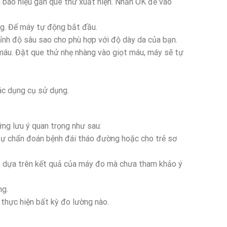
nh báo hiệu gắn que thử xuất hiện. Nhấn OK để vào
ng. Để máy tự động bắt đầu.
hỉnh độ sâu sao cho phù hợp với độ dày da của bạn.
 máu. Đặt que thử nhẹ nhàng vào giọt máu, máy sẽ tự
ác dụng cụ sử dụng.
ng lưu ý quan trọng như sau:
ự chẩn đoán bệnh đái tháo đường hoặc cho trẻ sơ
rị dựa trên kết quả của máy đo mà chưa tham khảo ý
ng.
thực hiện bất kỳ đo lường nào.