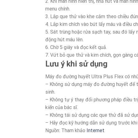
2. Khi màn hình hiển thị, nhả nút và màn hì
menu chính.
3. Lắp que thử vào khe cắm theo chiều đú
4. Lắp kim chích vào bút lấy máu và điều c
5. Sát trùng hoặc rửa sạch tay, sau đó lấy
động hút máu lên.
6. Chờ 5 giây và đọc kết quả.
7. Vứt bỏ que thử và kim chích, gọn gàng c
Lưu ý khi sử dụng
Máy đo đường huyết Ultra Plus Flex có nhữ
– Không sử dụng máy đo đường huyết để t
sinh.
– Không tự ý thay đổi phương pháp điều t
kiến của bác sĩ.
– Không tái sử dụng các que thử đã sử dụ
– Hãy đọc kỹ hướng dẫn sử dụng trước khi 
Nguồn: Tham khảo
Internet