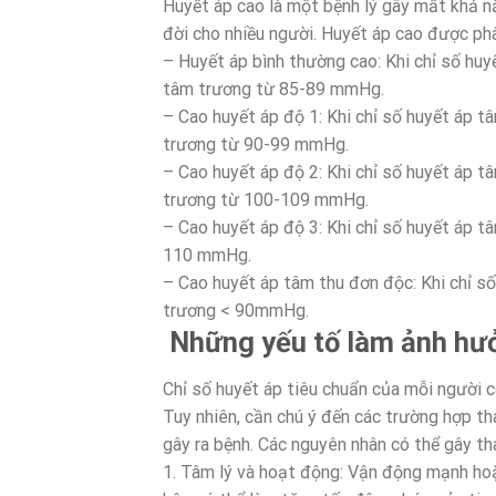
Huyết áp cao là một bệnh lý gây mất khả n
đời cho nhiều người. Huyết áp cao được ph
– Huyết áp bình thường cao: Khi chỉ số h
tâm trương từ 85-89 mmHg.
– Cao huyết áp độ 1: Khi chỉ số huyết áp
trương từ 90-99 mmHg.
– Cao huyết áp độ 2: Khi chỉ số huyết áp
trương từ 100-109 mmHg.
– Cao huyết áp độ 3: Khi chỉ số huyết áp 
110 mmHg.
– Cao huyết áp tâm thu đơn độc: Khi chỉ 
trương < 90mmHg.
Những yếu tố làm ảnh hưở
Chỉ số huyết áp tiêu chuẩn của mỗi người có
Tuy nhiên, cần chú ý đến các trường hợp tha
gây ra bệnh. Các nguyên nhân có thể gây th
1. Tâm lý và hoạt động: Vận động mạnh hoặc