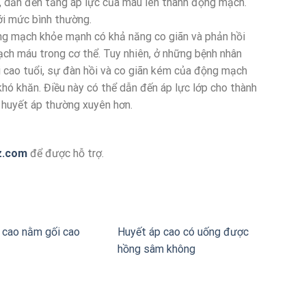
, dẫn đến tăng áp lực của máu lên thành động mạch.
ới mức bình thường.
ng mạch khỏe mạnh có khả năng co giãn và phản hồi
ạch máu trong cơ thể. Tuy nhiên, ở những bệnh nhân
 cao tuổi, sự đàn hồi và co giãn kém của động mạch
khó khăn. Điều này có thể dẫn đến áp lực lớp cho thành
g huyết áp thường xuyên hơn.
z.com
để được hỗ trợ.
 cao nằm gối cao
Huyết áp cao có uống được
hồng sâm không