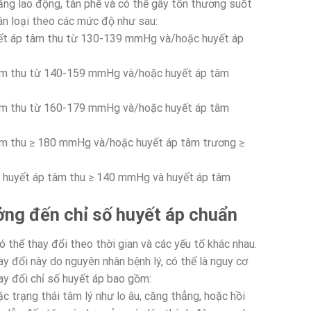
ăng lao động, tàn phế và có thể gây tổn thương suốt
ân loại theo các mức độ như sau:
uyết áp tâm thu từ 130-139 mmHg và/hoặc huyết áp
 tâm thu từ 140-159 mmHg và/hoặc huyết áp tâm
 tâm thu từ 160-179 mmHg và/hoặc huyết áp tâm
tâm thu ≥ 180 mmHg và/hoặc huyết áp tâm trương ≥
số huyết áp tâm thu ≥ 140 mmHg và huyết áp tâm
ng đến chỉ số huyết áp chuẩn
 thể thay đổi theo thời gian và các yếu tố khác nhau.
y đổi này do nguyên nhân bệnh lý, có thể là nguy cơ
ay đổi chỉ số huyết áp bao gồm:
 trạng thái tâm lý như lo âu, căng thẳng, hoặc hồi