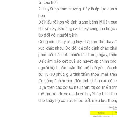
trị cao hơn.
2. Huyết áp tâm trương: Đây là áp lực của m
hơn.
Để hiểu rõ hơn về tình trạng bệnh lý liên q
chỉ số này. Khoảng cách này càng lớn hoặc 
áp đối với người bệnh.
Cũng cần chú ý rằng huyết áp có thể thay đ
xúc khác nhau. Do đó, để xác định chắc chắ
phải tiến hành đo nhiều lần trong ngày, thậm
Để đảm bảo kết quả đo huyết áp chính xác v
người bệnh cần tuân thủ một số yêu cầu nh
từ 15-30 phút, giữ tinh thần thoải mái, trá
đo cũng ảnh hưởng đến tính chính xác của 
Dựa trên các cơ sở nêu trên, ta có thể đánh
một người được coi là có huyết áp bình th
cho thấy họ có sức khỏe tốt, máu lưu thôn