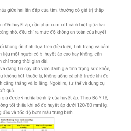
áu giữa hai lần đập của tim, thường có giá trị thấp
uan đến huyết áp, cần phải xem xét cách biệt giữa hai
càng nhỏ, đều chỉ ra mức độ không an toàn của huyết
ổi không ổn định dựa trên điều kiện, tình trạng và cảm
n liệu một người có bị huyết áp cao hay không, cần
 chí trong thời gian dài.
à đáng tin cậy cho việc đánh giá tình trạng sức khỏe,
ư không hút thuốc lá, không uống cà phê trước khi đo
nh căng thẳng và lo lắng. Ngoài ra, tư thế và dụng cụ
kết quả.
 giá được ý nghĩa bệnh lý của huyết áp. Theo Bộ Y tế,
ường tối thiểu khi số đo huyết áp dưới 120/80 mmHg,
g đều và tốc độ bơm máu trung bình.