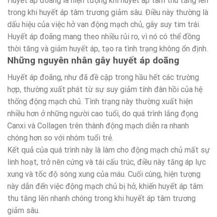
Huyết áp đoãng là hiện tượng khi huyết áp tâm thu tăng lên
trong khi huyết áp tâm trương giảm sâu. Điều này thường là
dấu hiệu của việc hở van động mạch chủ, gây suy tim trái.
Huyết áp đoãng mang theo nhiều rủi ro, vì nó có thể đồng
thời tăng và giảm huyết áp, tạo ra tình trạng không ổn định.
Những nguyên nhân gây huyết áp doãng
Huyết áp đoãng, như đã đề cập trong hầu hết các trường
hợp, thường xuất phát từ sự suy giảm tính đàn hồi của hệ
thống động mạch chủ. Tình trạng này thường xuất hiện
nhiều hơn ở những người cao tuổi, do quá trình lắng đọng
Canxi và Collagen trên thành động mạch diễn ra nhanh
chóng hơn so với nhóm tuổi trẻ.
Kết quả của quá trình này là làm cho động mạch chủ mất sự
linh hoạt, trở nên cứng và tái cấu trúc, điều này tăng áp lực
xung và tốc độ sóng xung của máu. Cuối cùng, hiện tượng
này dẫn đến việc động mạch chủ bị hở, khiến huyết áp tâm
thu tăng lên nhanh chóng trong khi huyết áp tâm trương
giảm sâu.