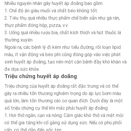
Nhiều nguyên nhân gây huyết áp đoãng bao gồm:
1. Chế độ ăn giàu muối và chất béo không tốt.
2. Tiêu thụ quá nhiều thực phẩm chế biến sẵn như gà rán,
thực phẩm đóng hộp, pizza, v.v.
3. Uống quá nhiều rượu bia, chất kích thích và hút thuốc lá
thường xuyên.
Ngoài ra, các bệnh lý đi kèm như tiểu đường, rối loạn lipid
máu, ít vận động và béo phì cũng đóng góp vào việc phát
sinh huyết áp đoãng, tạo nên một căn bệnh đầy khó khăn và
đe dọa sức khỏe.
Triệu chứng huyết áp doãng
Triệu chứng của huyết áp đoãng rất đặc trưng và có thể
gây ra nhiều tổn thương nghiêm trọng do áp lực bơm máu
quá lớn, làm tổn thương các cơ quan đích. Dưới đây là một
số triệu chứng cụ thể khi mắc phải huyết áp đoãng:
1. Hơi thở ngắn, cạn và nông: Cảm giác khó thở và mệt mỏi
có thể gia tăng khi cố gắng sử dụng sức. Nếu có phù phổi
cấp, có thể dẫn đến sốc tim.