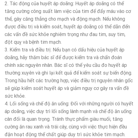
2. Tác động của huyết áp doãng: Huyết áp doãng có thể
tăng cường công suất làm việc của tim để đẩy máu vào cơ
thể, gây căng thẳng cho mạch và động mạch. Nếu không
được điều trị và kiểm soát, huyết áp doãng có thể dẫn đến
các vấn đề sức khỏe nghiêm trọng như đau tim, suy tim,
đột quỵ và bệnh tim mạch.
3. Kiểm tra và điều trị: Nếu bạn có dấu hiệu của huyết áp
doãng, hãy thăm bác sĩ để được kiểm tra và chẩn đoán
chính xác nguyên nhân. Bác sĩ có thể yêu cầu đo huyết áp
thường xuyên và ghi lại kết quả để kiểm soát sự biến động.
Trong hầu hết các trường hợp, việc điều trị nguyên nhân gốc
sẽ giúp kiểm soát huyết áp và giảm nguy cơ gây ra vấn đề
sức khỏe.
4. Lối sống và chế độ ăn uống: Đối với những người có huyết
áp doãng, việc duy trì lối sống lành mạnh và chế độ ăn uống
cân đối là quan trọng. Tránh thực phẩm giàu muối, tăng
cường ăn rau xanh và trái cây, cùng với việc thực hiện đều
đặn hoạt động thể chất giúp duy trì sức khỏe tim mạch.